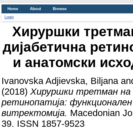
Home
About
Browse
Login
Хируршки третма
дијабетична ретин
и анатомски исхо
Ivanovska Adjievska, Biljana
an
(2018)
Хируршки третман на 
ретинопатија: функционален
витректомија.
Macedonian Jour
39. ISSN 1857-9523