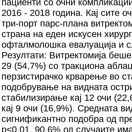
пациенти со очни компликации
2016 - 2018 година. Кај сите
три-порт парс-плана витректом
страна на еден искусен хирург
офталмолошка евалуација и с
Резултати: Витректомија беше 
29 (54,7%) со тракциона аблац
перзистирачко крварење во ст
подобрување на видната остри
стабилизирање кај 12 очи (2
кај 9 очи (16,9%). Средната 
сигнификантно подобра од пр
p<0,01. 90,6% од случаите им