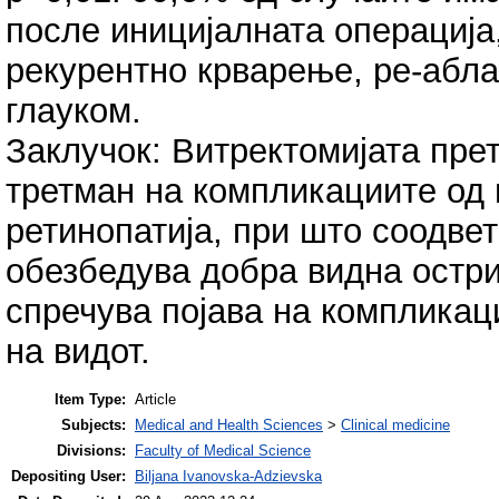
после иницијалната операција
рекурентно крварење, ре-абла
глауком.
Заклучок: Витректомијата пре
третман на компликациите од
ретинопатија, при што соодве
обезбедува добра видна остри
спречува појава на компликац
на видот.
Item Type:
Article
Subjects:
Medical and Health Sciences
>
Clinical medicine
Divisions:
Faculty of Medical Science
Depositing User:
Biljana Ivanovska-Adzievska