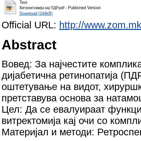
Text
- Published Version
Витректомија кај ПДР.pdf
Download (244kB)
Official URL:
http://www.zom.mk
Abstract
Вовед: За најчестите компли
дијабетична ретинопатија (ПДР
оштетување на видот, хируршк
претставува основа за натам
Цел: Да се евалуираат функци
витректомија кај очи со компл
Материјал и методи: Ретроспе