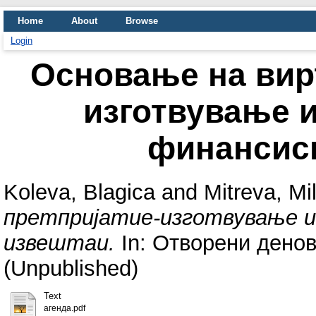
Home
About
Browse
Login
Основање на вир
изготвување 
финансис
Koleva, Blagica
and
Mitreva, Mi
претпријатие-изготвување 
извештаи.
In: Отворени денов
(Unpublished)
Text
агенда.pdf