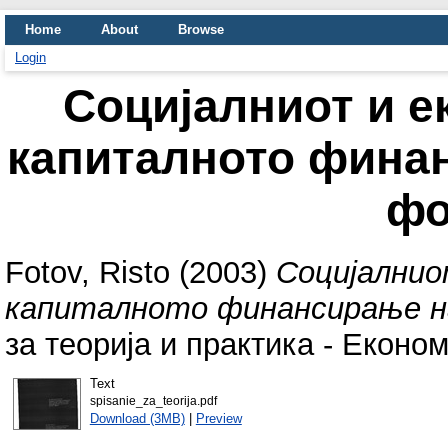
Home
About
Browse
Login
Социјалниот и е
капиталното фина
фо
Fotov, Risto
(2003)
Социјалнио
капиталното финансирање н
за теорија и практика - Економ
Text
spisanie_za_teorija.pdf
Download (3MB)
|
Preview