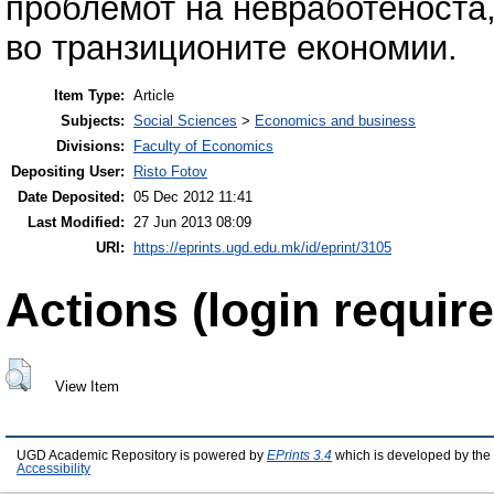
проблемот на невработеноста
во транзиционите економии.
Item Type:
Article
Subjects:
Social Sciences
>
Economics and business
Divisions:
Faculty of Economics
Depositing User:
Risto Fotov
Date Deposited:
05 Dec 2012 11:41
Last Modified:
27 Jun 2013 08:09
URI:
https://eprints.ugd.edu.mk/id/eprint/3105
Actions (login require
View Item
UGD Academic Repository is powered by
EPrints 3.4
which is developed by the
Accessibility