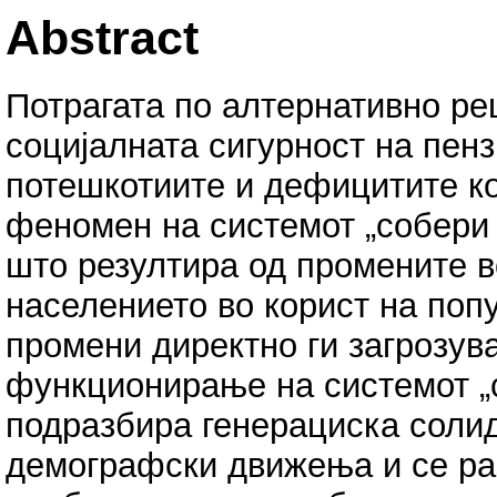
Abstract
Потрагата по алтернативно р
социјалната сигурност на пен
потешкотиите и дефицитите ко
феномен на системот „собери и
што резултира од промените 
населението во корист на поп
промени директно ги загрозув
функционирање на системот „с
подразбира генерациска соли
демографски движења и се ра