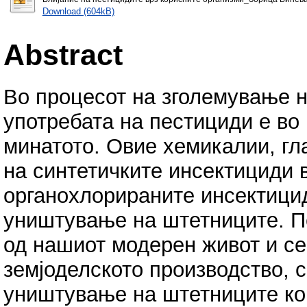
Download (604kB)
Abstract
Во процесот на зголемување н
употребата на пестициди е во
минатото. Овие хемикалии, гл
на синтетичките инсектициди в
органохлорираните инсектицид
уништување на штетниците. П
од нашиот модерен живот и се
земјоделското производство, 
уништување на штетниците ко