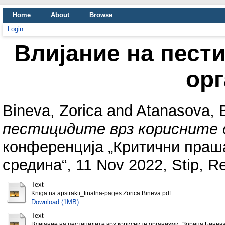
Home
About
Browse
Login
Влијание на пест
ор
Bineva, Zorica
and
Atanasova, B
пестицидите врз корисните 
конференција „Критични праш
средина“, 11 Nov 2022, Stip, R
Text
Kniga na apstrakti_finalna-pages Zorica Bineva.pdf
Download (1MB)
Text
Влијание на пестицидите врз корисните организми_Зорица Бинева