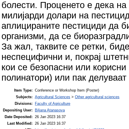
болести. Проценето е дека на
милијарди долари на пестицид
аплицираните пестициди да би
организми, да се биоразградл
За жал, таквите се ретки, бид
неспецифични и, покрај штетн
кои се безопасни или корисни 
полинатори) или пак делуваат 
Item Type:
Conference or Workshop Item (Poster)
Subjects:
Agricultural Sciences
>
Other agricultural sciences
Divisions:
Faculty of Agriculture
Depositing User:
Biljana Atanasova
Date Deposited:
26 Jan 2023 16:37
Last Modified:
26 Jan 2023 16:37