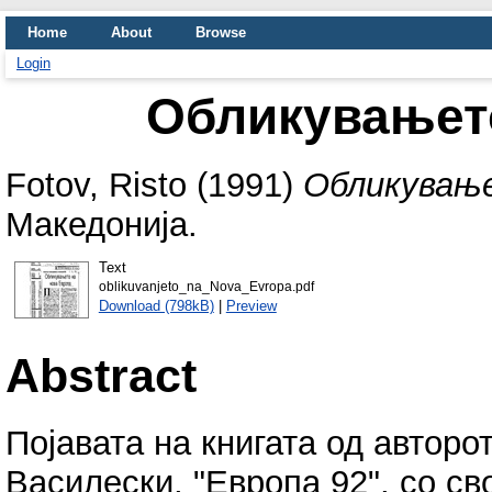
Home
About
Browse
Login
Обликувањет
Fotov, Risto
(1991)
Обликување
Македонија.
Text
oblikuvanjeto_na_Nova_Evropa.pdf
Download (798kB)
|
Preview
Abstract
Појавата на книгата од авторо
Василески, "Европа 92", со св