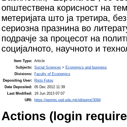
општествена корисност на тем
метеријата што ја третира, бе
сериозна празнина во литерат
подрачје за процесот на полит
социјалното, научното и техн
Item Type:
Article
Subjects:
Social Sciences
>
Economics and business
Divisions:
Faculty of Economics
Depositing User:
Risto Fotov
Date Deposited:
05 Dec 2012 11:39
Last Modified:
19 Jun 2013 07:07
URI:
https://eprints.ugd.edu.mk/id/eprint/3094
Actions (login require