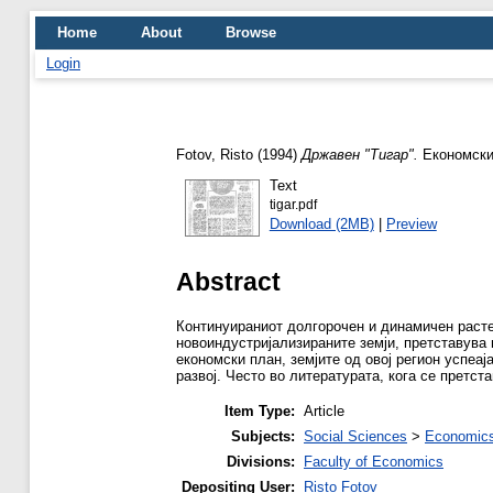
Home
About
Browse
Login
Fotov, Risto
(1994)
Државен "Тигар".
Економски 
Text
tigar.pdf
Download (2MB)
|
Preview
Abstract
Континуираниот долгорочен и динамичен расте
новоиндустријализираните земји, претставува 
економски план, земјите од овој регион успеај
развој. Често во литературата, кога се претст
Item Type:
Article
Subjects:
Social Sciences
>
Economics
Divisions:
Faculty of Economics
Depositing User:
Risto Fotov