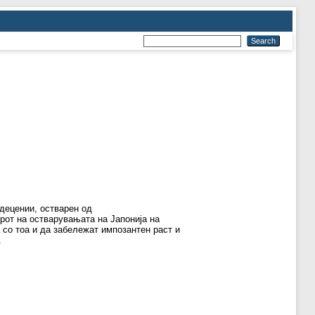
децении, остварен од
рот на остварувањата на Јапонија на
а со тоа и да забележат импозантен раст и
.