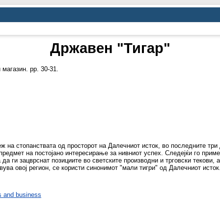
Државен "Тигар"
магазин. pp. 30-31.
ж на стопанствата од просторот на Далечниот исток, во последните три 
предмет на постојано интересирање за нивниот успех. Следејќи го приме
а да ги зацврснат позициите во светските производни и трговски текови, 
авува овој регион, се користи синонимот "мали тигри" од Далечниот исток
 and business