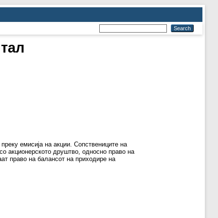
итал
 преку емисија на акции. Сопствениците на
 со акционерското друштво, односно право на
аат право на балансот на приходире на