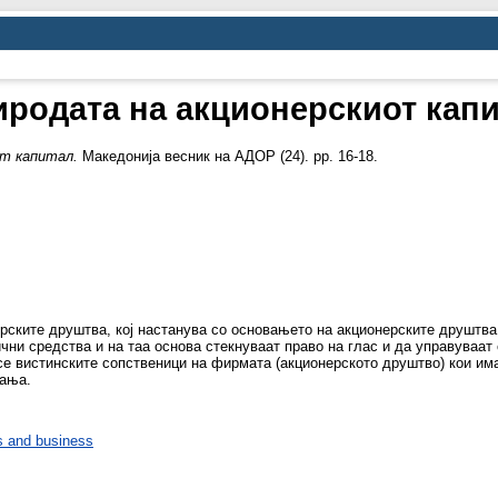
родата на акционерскиот кап
от капитал.
Македонија весник на АДОР (24). pp. 16-18.
рските друштва, кој настанува со основањето на акционерските друштва
чни средства и на таа основа стекнуваат право на глас и да управуваат
се вистинските сопственици на фирмата (акционерското друштво) кои им
вања.
 and business