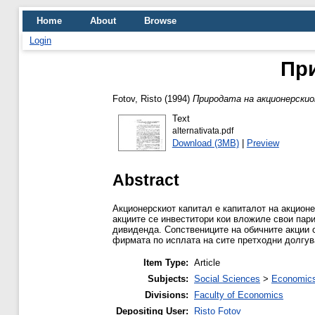
Home
About
Browse
Login
При
Fotov, Risto
(1994)
Природата на акционерски
Text
alternativata.pdf
Download (3MB)
|
Preview
Abstract
Акционерскиот капитал е капиталот на акционе
акциите се инвеститори кои вложиле свои пари
дивиденда. Сопствениците на обичните акции 
фирмата по исплата на сите претходни долгу
Item Type:
Article
Subjects:
Social Sciences
>
Economics
Divisions:
Faculty of Economics
Depositing User:
Risto Fotov