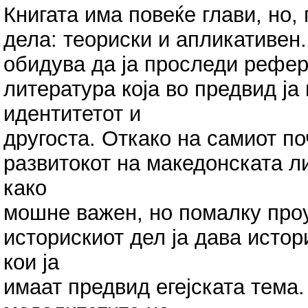
Книгата има повеќе глави, но,
дела: теориски и апликативен.
обидува да ја проследи рефе
литература која во предвид ја
идентитетот и
другоста. Откако на самиот по
развитокот на македонската ли
како
мошне важен, но помалку проу
историскиот дел ја дава исто
кои ја
имаат предвид егејската тема