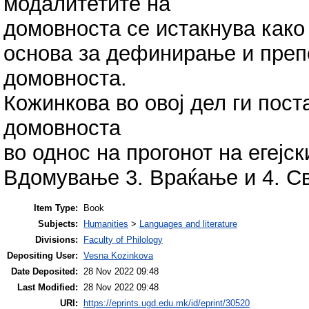
модалитетите на
домовноста се истакнува како
основа за дефинирање и преп
домовноста.
Кожинкова во овој дел ги пос
домовноста
во однос на прогонот на егејс
Вдомување 3. Враќање и 4. Св
Item Type:
Book
Subjects:
Humanities
>
Languages and literature
Divisions:
Faculty of Philology
Depositing User:
Vesna Kozinkova
Date Deposited:
28 Nov 2022 09:48
Last Modified:
28 Nov 2022 09:48
URI:
https://eprints.ugd.edu.mk/id/eprint/30520