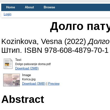
Home
About
Browse
Login
Долго пат
Kozinkova, Vesna
(2022)
Долго
Штип. ISBN 978-608-4879-70-1
Text
Dolgo patuvanje doma.pdf
Download (2MB)
Image
Korica.jpg
Download (3MB)
|
Preview
Abstract