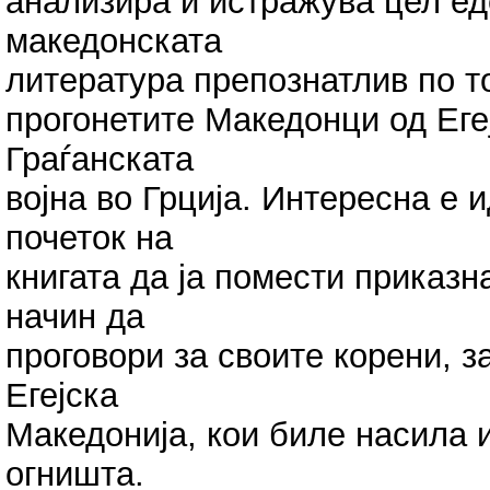
анализира и истражува цел ед
македонската
литература препознатлив по т
прогонетите Македонци од Еге
Граѓанската
војна во Грција. Интересна е 
почеток на
книгата да ја помести приказна
начин да
проговори за своите корени, з
Егејска
Македонија, кои биле насила 
огништа.