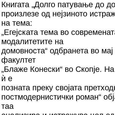
Книгата „Долго патување до д
произлезе од нејзиното истра
на тема:
„Егејската тема во современа
модалитетите на
домовноста“ одбранета во мај
факултет
„Блаже Конески“ во Скопје. Н
ѝ е
позната преку својата претход
постмодернистички роман“ обја
таа