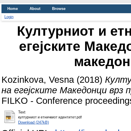
Home
About
Browse
Login
Културниот и ет
егејските Макед
македон
Kozinkova, Vesna
(2018)
Култ
на егејските Македонци врз 
FILKO - Conference proceedings
Text
културниот и етничкиот идентитет.pdf
Download (247kB)