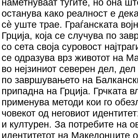
наметнуваат туѓите, но она шт
останува како реалност е дек
сѐ уште трае. Граѓанската вој
Грција, која се случува по за
со сета своја суровост најтраг
се одразува врз животот на М
во нејзиниот северен дел, дел 
по завршувањето на Балканск
припадна на Грција. Грчката в
применува методи кои го обезл
човекот од неговиот идентитет
и културен. За потребите на о
идентитетот на Македонците 