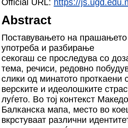
Official URL:
https://js.ugd.edu.
Abstract
Поставувањето на прашањето з
употреба и разбирање
секогаш се проследува со доза
тема, речиси, редовно побуду
слики од минатото проткаени 
верските и идеолошките страс
луѓето. Во тој контекст Макед
Балканска мапа, место во кое
вкрстуваат различни идентите