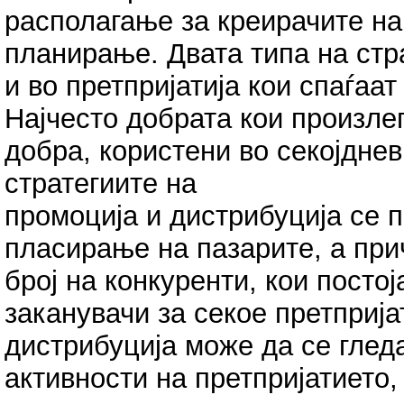
располагање за креирачите на 
планирање. Двата типа на стр
и во претпријатија кои спаѓаа
Најчесто добрата кои произле
добра, користени во секојднев
стратегиите на
промоција и дистрибуција се 
пласирање на пазарите, а прич
број на конкуренти, кои постој
заканувачи за секое претприја
дистрибуција може да се глед
активности на претпријатието,