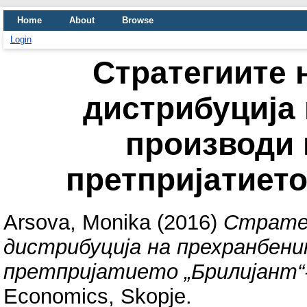
Home
About
Browse
Login
Стратегиите 
дистрибуција
производи 
претпријатиет
Arsova, Monika
(2016)
Стратег
дистрибуција на прехранбени
претпријатието „Брилијант
Economics, Skopje.