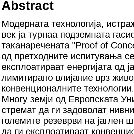
Abstract
Модерната технологија, истра
век ja турнаа подземната гаси
таканаречената "Proof of Conc
од претходните испитувања се
експлоатираат енергијата од ј
лимитирано влијание врз живо
конвенционалните технологии
Многу земји од Европската Уни
стремат да ги задоволат нивни
големите резеврви на јаглен ш
да ги експлоатираат конвенци