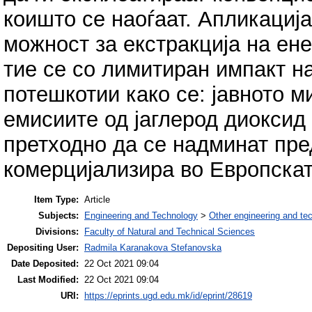
коишто се наоѓаат. Апликациј
можност за екстракција на ене
тие се со лимитиран импакт н
потешкотии како се: јавното 
емисиите од јаглерод диоксид
претходно да се надминат пред
комерцијализира во Европскат
Item Type:
Article
Subjects:
Engineering and Technology
>
Other engineering and te
Divisions:
Faculty of Natural and Technical Sciences
Depositing User:
Radmila Karanakova Stefanovska
Date Deposited:
22 Oct 2021 09:04
Last Modified:
22 Oct 2021 09:04
URI:
https://eprints.ugd.edu.mk/id/eprint/28619