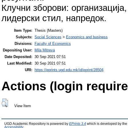
Клучни зборови: организација
лидерски стил, напредок.
Item Type:
Thesis (Masters)
Subjects:
Social Sciences
>
Economics and business
Divisions:
Faculty of Economics
Depositing User:
Mila Mitreva
Date Deposited:
30 Sep 2021 07:51
Last Modified:
30 Sep 2021 07:51
URI:
https://eprints.ugd.edu.mk/id/eprint/28504
Actions (login require
View Item
UGD Academic Repository is powered by
EPrints 3.4
which is developed by the
Accessibility