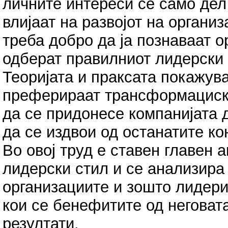
личните интереси се само дел
влијаат на развојот на организ
треба добро да ја познаваат о
одберат правилниот лидерски с
Теоријата и праксата покажув
преферираат трансформациски
да се придонесе компанијата 
да се издвои од останатите к
Во овој труд е ставен главен
лидерски стил и се анализира 
организациите и зошто лидери
кои се бенефитите од неговата
резултати.