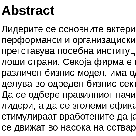
Abstract
Лидерите се основните актери
перформанси и организацискит
претставува посебна институци
лоши страни. Секоја фирма е 
различен бизнис модел, има од
делува во одреден бизнис сек
Да се одбере правилниот начи
лидери, а да се зголеми ефик
стимулираат вработените да ј
се движат во насока на оствар