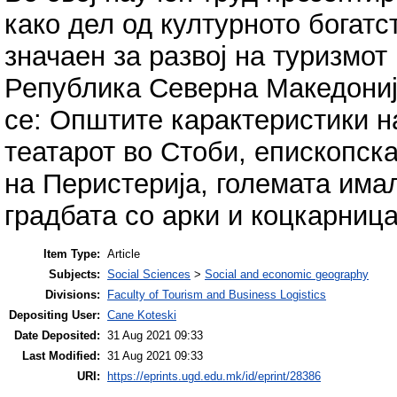
како дел од културното богатс
значаен за развој на туризмот
Република Северна Македониј
се: Општите карактеристики н
театарот во Стоби, епископска
на Перистерија, големата имал
градбата со арки и коцкарница
Item Type:
Article
Subjects:
Social Sciences
>
Social and economic geography
Divisions:
Faculty of Tourism and Business Logistics
Depositing User:
Cane Koteski
Date Deposited:
31 Aug 2021 09:33
Last Modified:
31 Aug 2021 09:33
URI:
https://eprints.ugd.edu.mk/id/eprint/28386