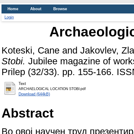
Home
About
Browse
Login
Archaeologic
Koteski, Cane
and
Jakovlev, Zl
Stobi.
Jubilee magazine of works
Prilep (32/33). pp. 155-166. IS
Text
ARCHAELOGICAL LOCATION STOBI.pdf
Download (644kB)
Abstract
Во овој научен труд презенти