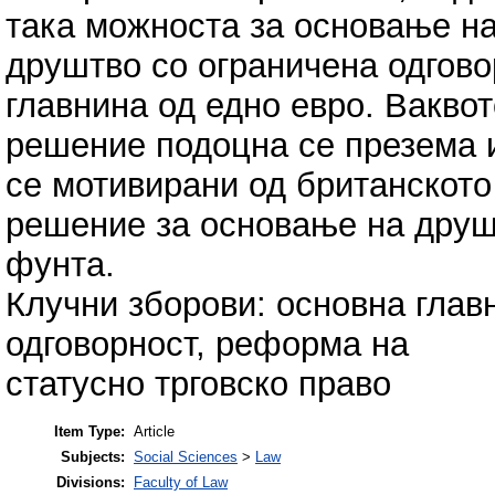
така можноста за основање н
друштво со ограничена одгов
главнина од едно евро. Ваквот
решение подоцна се презема и
се мотивирани од британското
решение за основање на друш
фунта.
Клучни зборови: основна глав
одговорност, реформа на
статусно трговско право
Item Type:
Article
Subjects:
Social Sciences
>
Law
Divisions:
Faculty of Law