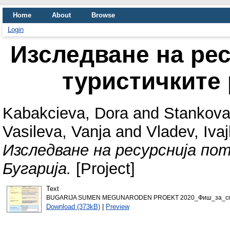
Home
About
Browse
Login
Изследване на рес
туристичките 
Kabakcieva, Dora
and
Stankova
Vasileva, Vanja
and
Vladev, Ivaj
Изследване на ресурснија по
Бугарија.
[Project]
Text
BUGARIJA SUMEN MEGUNARODEN PROEKT 2020_Фиш_за_спе
Download (373kB)
|
Preview