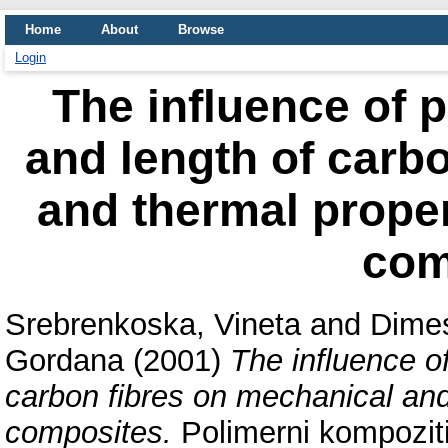
Home
About
Browse
Login
The influence of 
and length of carb
and thermal proper
com
Srebrenkoska, Vineta
and
Dimes
Gordana
(2001)
The influence o
carbon fibres on mechanical and
composites.
Polimerni kompoziti