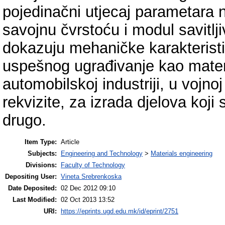
pojedinačni utjecaj parametara n
savojnu čvrstoću i modul savitlj
dokazuju mehaničke karakterist
uspešnog ugrađivanje kao materij
automobilskoj industriji, u vojnoj
rekvizite, za izrada djelova koji 
drugo.
Item Type:
Article
Subjects:
Engineering and Technology
>
Materials engineering
Divisions:
Faculty of Technology
Depositing User:
Vineta Srebrenkoska
Date Deposited:
02 Dec 2012 09:10
Last Modified:
02 Oct 2013 13:52
URI:
https://eprints.ugd.edu.mk/id/eprint/2751