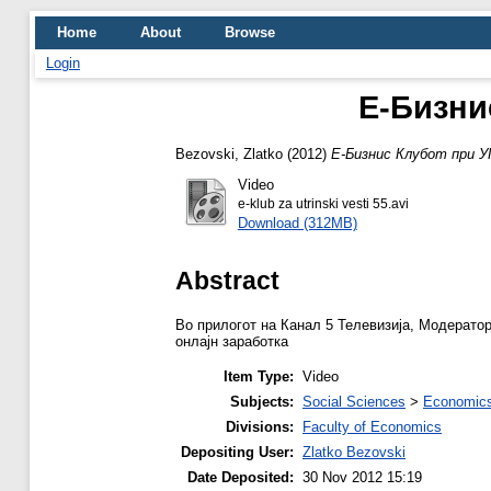
Home
About
Browse
Login
Е-Бизни
Bezovski, Zlatko
(2012)
Е-Бизнис Клубот при УГ
Video
e-klub za utrinski vesti 55.avi
Download (312MB)
Abstract
Во прилогот на Канал 5 Телевизија, Модерато
онлајн заработка
Item Type:
Video
Subjects:
Social Sciences
>
Economics
Divisions:
Faculty of Economics
Depositing User:
Zlatko Bezovski
Date Deposited:
30 Nov 2012 15:19