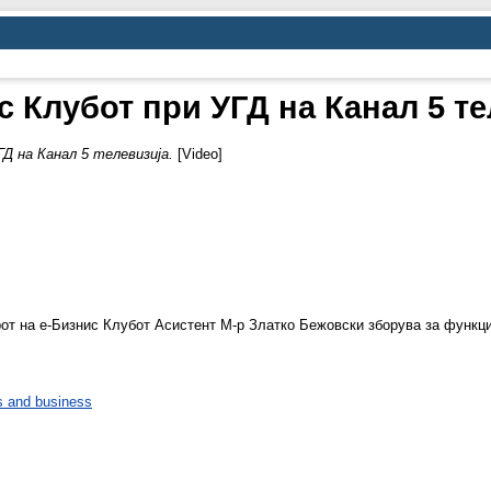
с Клубот при УГД на Канал 5 те
Д на Канал 5 телевизија.
[Video]
рот на е-Бизнис Клубот Асистент М-р Златко Бежовски зборува за функц
 and business