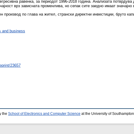
регресивна равенка, за периодот 1996-2018 година. Aнализата потврдува
ајност врз зависната променлива, но сепак сите заедно имаат значајно 
н производ по глава на жител, странски директни инвестиции, бруто кап
 and business
/eprint/23657
y the
School of Electronics and Computer Science
at the University of Southampton