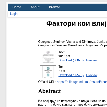
Home
About
Browse
Login
Фактори кои вли
Georgieva Svrtinov, Vesna
and
Dimitrova, Janka
Република Северна Македонија.
Годишен зборн
Text
trud2.pdf
Download (808kB)
|
Preview
Text
2.pdf
Download (395kB)
|
Preview
Official URL:
https://e-lib.ugd.edu.mk/resursi/zbo
Abstract
Во овој труд го истражуваме влијанието на пон
растот на бруто капиталот, врз бруто домашни