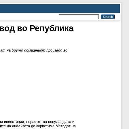
вод во Република
аат на бруто домашниот производ во
ни инвестиции, порастот на популацијата и
лите на анализата go користиме Mетодот на