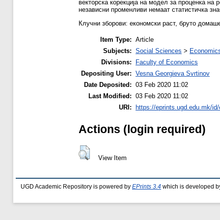
векторска корекција на модел за проценка на 
независни променливи немаат статистичка знач
Клучни зборови: економски раст, бруто домаше
Item Type:
Article
Subjects:
Social Sciences
>
Economics
Divisions:
Faculty of Economics
Depositing User:
Vesna Georgieva Svrtinov
Date Deposited:
03 Feb 2020 11:02
Last Modified:
03 Feb 2020 11:02
URI:
https://eprints.ugd.edu.mk/id
Actions (login required)
View Item
UGD Academic Repository is powered by
EPrints 3.4
which is developed b