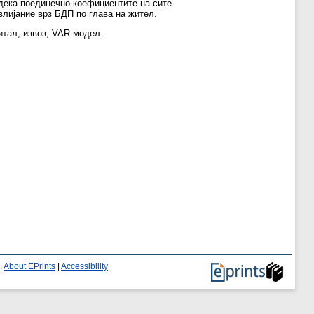
 дека поединечно коефициентите на сите
влијание врз БДП по глава на жител.
итал, извоз, VAR модел.
.
About EPrints
|
Accessibility