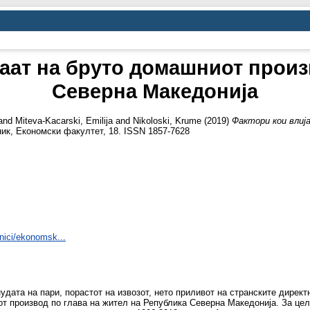
јаат на бруто домашниот произ
Северна Македонија
and
Miteva-Kacarski, Emilija
and
Nikoloski, Krume
(2019)
Фактори кои влиј
ик, Економски факултет, 18. ISSN 1857-7628
rnici/ekonomsk...
удата на пари, порастот на извозот, нето приливот на странските директ
от производ по глава на жител на Република Северна Македонија. За це