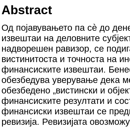
Abstract
Од појавувањето па сè до ден
извештаи на деловните субјек
надворешен равизор, се подиг
вистинитоста и точноста на и
финансиските извештаи. Бенеф
обезбедува уверување дека м
обезбедено „вистински и обје
финансиските резултати и сост
финансиски извештаи се предм
ревизија. Ревизијата овозмож