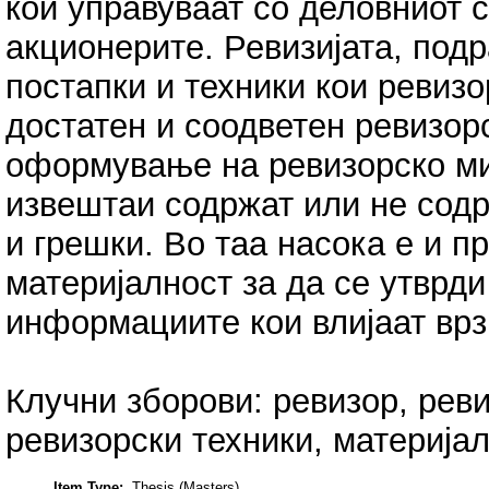
кои управуваат со деловниот с
акционерите. Ревизијата, под
постапки и техники кои ревизо
достатен и соодветен ревизорс
оформување на ревизорско м
извештаи содржат или не содр
и грешки. Во таа насока е и п
материјалност за да се утврди
информациите кои влијаат врз
Клучни зборови: ревизор, рев
ревизорски техники, материјал
Item Type:
Thesis (Masters)