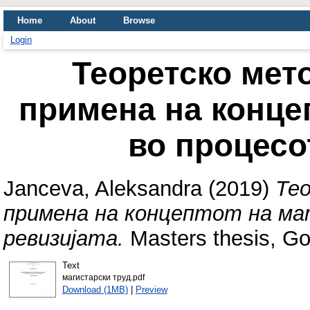
Home
About
Browse
Login
Теоретско мет
примена на конце
во процесо
Janceva, Aleksandra
(2019)
Те
примена на концептот на ма
ревизијата.
Masters thesis, Go
Text
магистарски труд.pdf
Download (1MB)
|
Preview