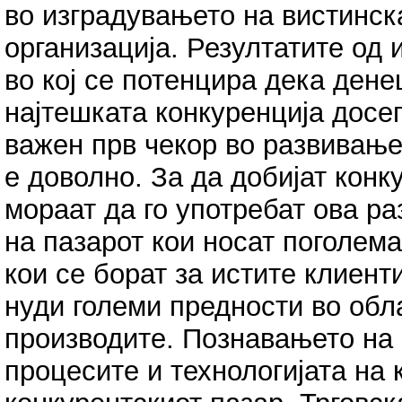
во изградувањето на вистинск
организација. Резултатите од
во кој се потенцира дека ден
најтешката конкуренција досе
важен прв чекор во развивањет
е доволно. За да добијат конк
мораат да го употребат ова р
на пазарот кои носат поголема
кои се борат за истите клиент
нуди големи предности во обл
производите. Познавањето на 
процесите и технологијата на 