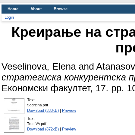
Home
About
Browse
Login
Креирање на стра
пр
Veselinova, Elena
and
Atanasovs
стратегиска конкурентска п
Економски факултет, 17. pp. 1
Text
Sodrzina.pdf
Download (333kB)
|
Preview
Text
Trud VA.pdf
Download (872kB)
|
Preview