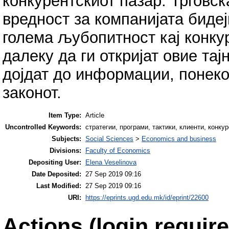
конкурентскиот пазар. Трговск
вредност за компанијата бидеј
голема љубопитност кај конку
далеку да ги откријат овие тај
дојдат до информации, понеко
законот.
Item Type:
Article
Uncontrolled Keywords:
стратегии, програми, тактики, клиенти, конкур
Subjects:
Social Sciences
>
Economics and business
Divisions:
Faculty of Economics
Depositing User:
Elena Veselinova
Date Deposited:
27 Sep 2019 09:16
Last Modified:
27 Sep 2019 09:16
URI:
https://eprints.ugd.edu.mk/id/eprint/22600
Actions (login require