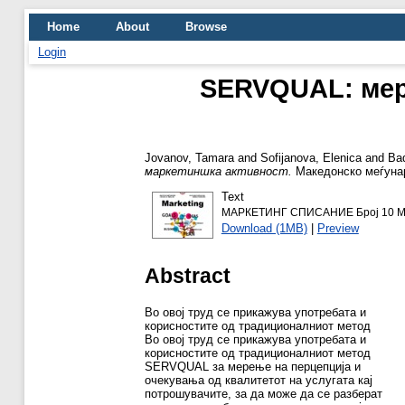
Home
About
Browse
Login
SERVQUAL: мер
Jovanov, Tamara
and
Sofijanova, Elenica
and
Bad
маркетиншка активност.
Македонско меѓунаро
Text
МАРКЕТИНГ СПИСАНИЕ Број 10 МЗ
Download (1MB)
|
Preview
Abstract
Во овој труд се прикажува употребата и
корисностите од традиционалниот метод
Во овој труд се прикажува употребата и
корисностите од традиционалниот метод
SERVQUAL за мерење на перцепција и
очекувања од квалитетот на услугата кај
потрошувачите, за да може да се разберат