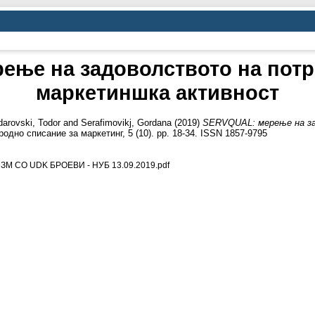
ење на задоволството на потр
маркетиншка активност
arovski, Todor
and
Serafimovikj, Gordana
(2019)
SERVQUAL: мерење на з
дно списание за маркетинг, 5 (10). pp. 18-34. ISSN 1857-9795
М СО UDK БРОЕВИ - НУБ 13.09.2019.pdf