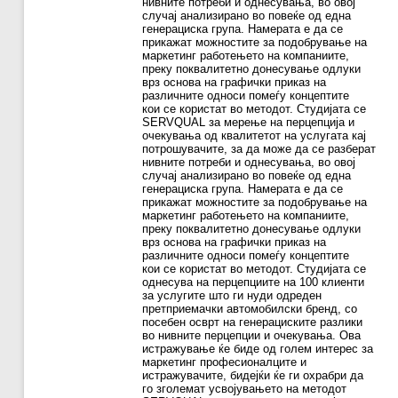
нивните потреби и однесувања, во овој
случај анализирано во повеќе од една
генерациска група. Намерата е да се
прикажат можностите за подобрување на
маркетинг работењето на компаниите,
преку поквалитетно донесување одлуки
врз основа на графички приказ на
различните односи помеѓу концептите
кои се користат во методот. Студијата се
SERVQUAL за мерење на перцепција и
очекувања од квалитетот на услугата кај
потрошувачите, за да може да се разберат
нивните потреби и однесувања, во овој
случај анализирано во повеќе од една
генерациска група. Намерата е да се
прикажат можностите за подобрување на
маркетинг работењето на компаниите,
преку поквалитетно донесување одлуки
врз основа на графички приказ на
различните односи помеѓу концептите
кои се користат во методот. Студијата се
однесува на перцепциите на 100 клиенти
за услугите што ги нуди одреден
претприемачки автомобилски бренд, со
посебен осврт на генерациските разлики
во нивните перцепции и очекувања. Ова
истражување ќе биде од голем интерес за
маркетинг професионалците и
истражувачите, бидејќи ќе ги охрабри да
го зголемат усвојувањето на методот