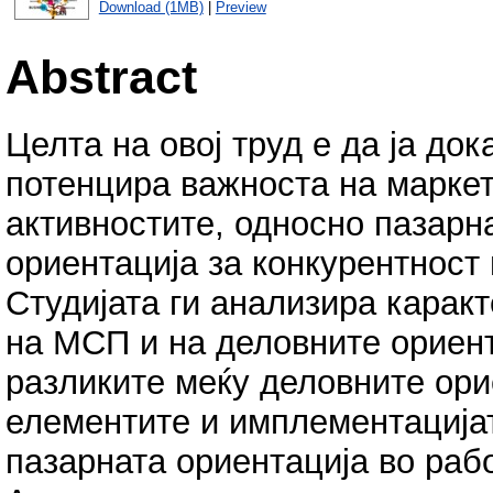
Download (1MB)
|
Preview
Abstract
Целта на овој труд е да ја док
потенцира важноста на маркет
активностите, односно пазарн
ориентација за конкурентност
Студијата ги анализира карак
на МСП и на деловните ориен
разликите меќу деловните ори
елементите и имплементација
пазарната ориентација во раб