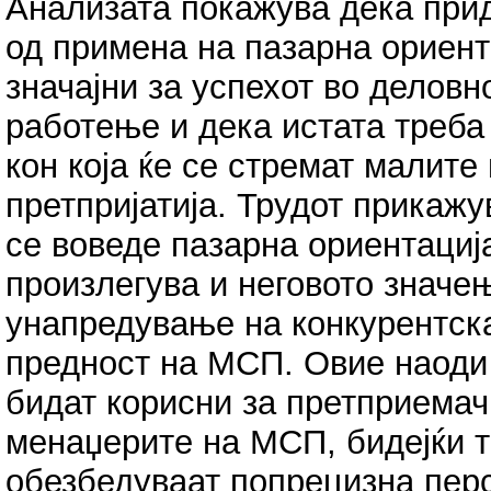
Анализата покажува дека при
од примена на пазарна ориент
значајни за успехот во деловн
работење и дека истата треба
кон која ќе се стремат малите
претпријатија. Трудот прикажу
се воведе пазарна ориентациј
произлегува и неговото значе
унапредување на конкурентск
предност на МСП. Овие наоди
бидат корисни за претприемач
менаџерите на МСП, бидејќи 
обезбедуваат попрецизна пер