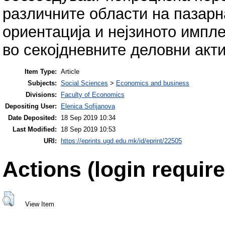
различните области на пазарн
ориентација и нејзиното имп
во секојдневните деловни акт
Item Type:
Article
Subjects:
Social Sciences
>
Economics and business
Divisions:
Faculty of Economics
Depositing User:
Elenica Sofijanova
Date Deposited:
18 Sep 2019 10:34
Last Modified:
18 Sep 2019 10:53
URI:
https://eprints.ugd.edu.mk/id/eprint/22505
Actions (login require
View Item