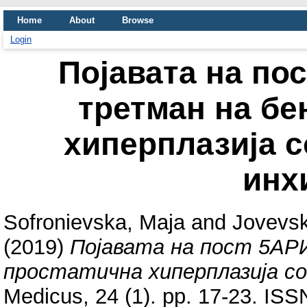
Home
About
Browse
Login
Појавата на по
третман на бе
хиперплазија с
инх
Sofronievska, Maja
and
Jovevsk
(2019)
Појавата на пост 5АРИ
простатична хиперплазија со
Medicus, 24 (1). pp. 17-23. IS