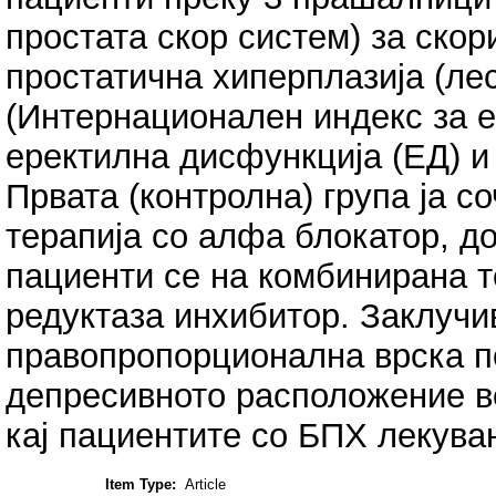
простата скор систем) за ско
простатична хиперплазија (ле
(Интернационален индекс за е
еректилна дисфункција (ЕД) и
Првата (контролна) група ја с
терапија со алфа блокатор, до
пациенти се на комбинирана т
редуктаза инхибитор. Заклучи
правопропорционална врска п
депресивното расположение в
кај пациентите со БПХ лекува
Item Type:
Article