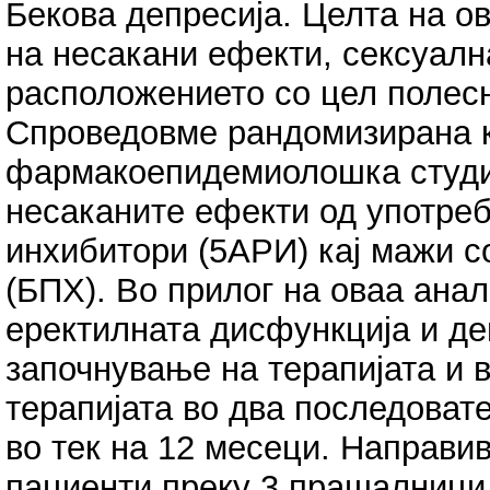
Бекова депресија. Целта на ов
на несакани ефекти, сексуал
расположението со цел полес
Спроведовме рандомизирана 
фармакоепидемиолошка студиј
несаканите ефекти од употреб
инхибитори (5АРИ) кај мажи с
(БПХ). Во прилог на оваа ана
еректилната дисфункција и де
започнување на терапијата и 
терапијата во два последоват
во тек на 12 месеци. Направи
пациенти преку 3 прашалници