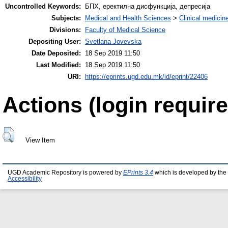
Uncontrolled Keywords:
БПХ, еректилна дисфункција, депресија
Subjects:
Medical and Health Sciences
>
Clinical medicin
Divisions:
Faculty of Medical Science
Depositing User:
Svetlana Jovevska
Date Deposited:
18 Sep 2019 11:50
Last Modified:
18 Sep 2019 11:50
URI:
https://eprints.ugd.edu.mk/id/eprint/22406
Actions (login require
View Item
UGD Academic Repository is powered by
EPrints 3.4
which is developed by the
Accessibility