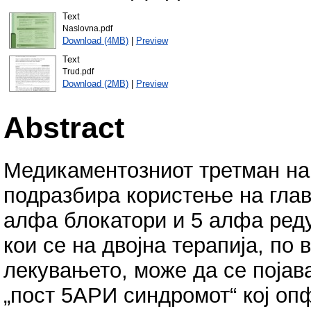
Text
Naslovna.pdf
Download (4MB)
|
Preview
Text
Trud.pdf
Download (2MB)
|
Preview
Abstract
Медикаментозниот третман на
подразбира користење на глав
алфа блокатори и 5 алфа реду
кои се на двојна терапија, по
лекувањето, може да се појава
„пост 5АРИ синдромот“ кој о