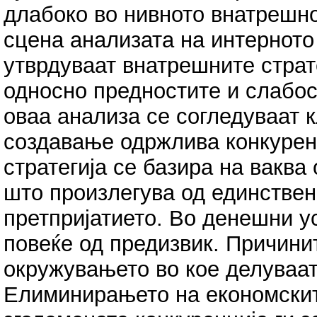
длабоко во нивното внатрешн
сцена анализата на интерното
утврдуваат внатрешните страт
односно предностите и слабос
оваа анализа се согледуваат 
создавање одржлива конкурен
стратегија се базира на вакв
што произлегува од единствен
претпријатието. Во денешни у
повеќе од предизвик. Причини
окружувањето во кое делуваат
Елиминирањето на економскит