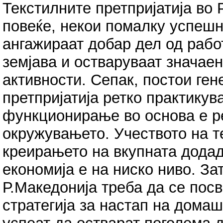
Текстилните претпријатија во 
повеќе, некои помалку успешни
ангажираат добар дел од рабо
земјава и остваруваат значае
активности. Сепак, постои ге
претпријатија ретко практику
функционирање во основа е р
окружувањето. Учеството на т
креирањето на вкупната дода
економија е на ниско ниво. За
Р.Македонија треба да се посв
стратегија за настап на домаш