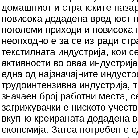
домашниот и странските пазари
повисока додадена вредност н
поголеми приходи и повисока 
неопходно е за се изгради стра
текстилната индустрија, кои с
активности во оваа индустрија
една од најзначајните индустр
трудоинтензивна индустрија, 
значаен број работни места, с
загрижувачки е ниското учеств
вкупно креираната додадена 
економија. Затоа потребен е 