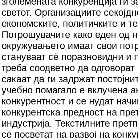
зголемената конкуренција ги з
светот. Организациите секојдн
економските, политичките и т
Потрошувачите како еден од н
окружувањето имаат свои потр
стануваат сè поразновидни и 
треба соодветно да одговорат
сакаат да ги задржат постојни
учебно помагало е вклучена 
конкурентност и се нудат нач
конкурентска предност на прет
индустрија. Текстилните претп
се посветат на развој на конку