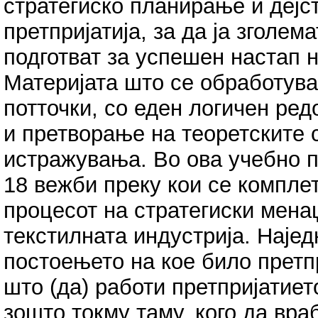
стратегиско планирање и дејс
претпријатија, за да ја зголем
подготват за успешен настап н
Материјата што се обработува
потточки, со еден логичен ре
и претворање на теоретските 
истражувања. Во ова учебно 
18 вежби преку кои се компле
процесот на стратегиски мена
текстилната индустрија. Наје
постоењето на кое било претп
што (да) работи претпријатието
зошто токму таму, кого да вра