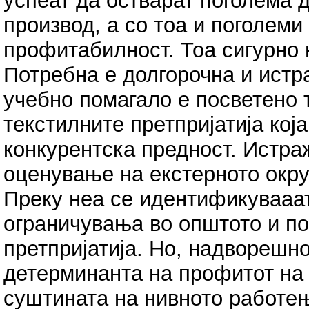
успеат да остварат поголема 
производ, а со тоа и поголеми
профитабилност. Тоа сигурно н
Потребна е долгорочна и истр
учебно помагало е посветено 
текстилните претпријатија кој
конкурентска предност. Истр
оценување на екстерното окру
Преку неа се идентификувааа
ограничувања во општото и п
претпријатија. Но, надворешн
детерминанта на профитот на 
суштината на нивното работењ