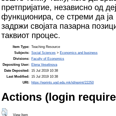
претпријатие, независно од де
функционира, се стреми да ја п
задржи својата пазарна позици
таквиот процес.
Item Type:
Teaching Resource
Subjects:
Social Sciences
>
Economics and business
Divisions:
Faculty of Economics
Depositing User:
Elena Veselinova
Date Deposited:
15 Jul 2019 10:38
Last Modified:
15 Jul 2019 10:38
URI:
https://eprints.ugd.edu.mk/id/eprint/22250
Actions (login require
View Item