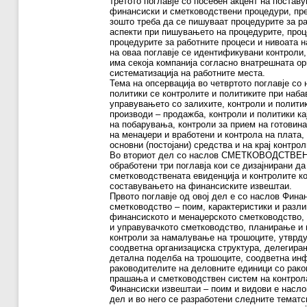
третото поглавје со посебен акцент на постав
финансиски и сметководствени процедури, пре
зошто треба да се пишуваат процедурите за ра
аспекти при пишувањето на процедурите, проц
процедурите за работните процеси и нивоата н
на оваа поглавје се идентификувани контроли,
има секоја компанија согласно внатрешната ор
систематизација на работните места.
Тема на опсервација во четвртото поглавје со
политики се контролите и политиките при набав
управувањето со залихите, контроли и полити
производи – продажба, контроли и политики ка
на побарувања, контроли за прием на готовин
на менаџери и вработени и контрола на плата,
основни (постојани) средства и на крај контро
Во вториот дел со наслов СМЕТКОВОДСТВ
обработени три поглавја кои се дизајнирани да
сметководствената евиденција и контролите ко
составувањето на финансиските извештаи.
Првото поглавје од овој дел е со наслов Фина
сметководство – поим, карактеристики и разли
финансиското и менаџерското сметководство, 
и управувачкото сметководство, планирање и 
контроли за намалување на трошоците, утврду
соодветна организациска структура, делегира
детална поделба на трошоците, соодветна ин
раководителите на деловните единици со рако
прашања и сметководствен систем на контрол
Финансиски извештаи – поим и видови е наслов
дел и во него се разработени следните тематс