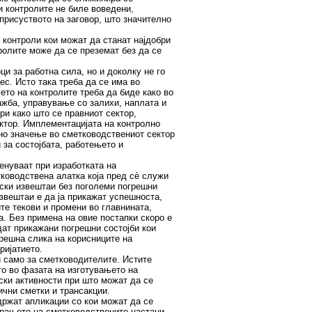
и контролите не биле воведени,
 присуството на заговор, што значително
 контроли кои можат да станат најдобри
ролите може да се преземат без да се
и за работна сила, но и доколку не го
ес. Исто така треба да се има во
то на контролите треба да биде како во
жба, управување со залихи, наплата и
ри како што се правниот сектор,
ектор. Имплементацијата на контролно
но значење во сметководствениот сектор
 за состојбата, работењето и
енуваат при изработката на
ководствена алатка која пред сè служи
ски извештаи без поголеми погрешни
вештаи е да ја прикажат успешноста,
те текови и промени во главнината,
. Без примена на овие постапки скоро е
дат прикажани погрешни состојби кои
грешна слика на корисниците на
ријатието.
и само за сметководителите. Истите
то во фазата на изготувањето на
ски активности при што можат да се
чни сметки и трансакции.
ржат апликации со кои можат да се
рањето на сметководствените настани.