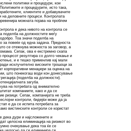
ислени политики и процедури, кои
Политиките и процедурите, исто така,
работените, клиентите и добавувачите
ти на деловните процеси. Контролата
 превенира можната појава на проблем
онтрола е дека нивото на контрола се
на поделба на должностите меѓу
подобро. Тоа значи поделба на
о за повеќе од една задача. Предноста
то се отежнува можноста за заговор, а
змама. Сепак, ова е екстремно скапа
о процесот резултира со долго чекање и
отење, и е тешко применлив кај мали
оради исклучително високите трошоци за
ат корпоративни менаџери за оценка на
еми, што понекогаш води кон донесување
грегација (поделба на должности).
отенцијалната загуба.
жува на потребата од внимателно
штитат компаниите, како и да се
ие ризици. Сепак, компанијата не треба
еслојни контроли, бидејќи може да ја
тап е да се испита потребата за
само вистинските контроли се користат
е дека дури и најсложените и
дат целосна елиминација на ризикот во
зумно очекување дека тоа ќе се
оже целосно да се елиминира се