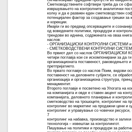
Сметководствените софтвери треба да се сфа
извршувањето на контролните аналитички пост
колку и да е развиен еден сметководствен со
потенцијален фактор за создавање грешки за 
и корекции.
Имајќи ги во предвид опсервациите и сознани
од воведените политики, процедури и контроли
трендови во иднина, содржината на оваа книга
наслов:
- ОРГАНИЗАЦИСКИ КОНТРОЛНИ СИСТЕМИ и
- СМЕТКОВОДСТВЕНИ КОНТРОЛНИ СИСТЕ
Во првиот дел со наслов ОРГАНИЗАЦИСКИ 
четири поглавја кои се искомпонирани за да г
организационата поставеност, раководењето и
претпријатието.
Во првато поглавје со наслов Поим, видови о
поставеност на деловните субјекти, се обрабо
организација и организациона структура, прин
менаџментит.
Второто поглавје е посветено на Улогата на к
на компанијата и овде е ставен акцент на конт
компанијата, деловното планирање и контролин
сметководство на трошоците, контролинг на п
контролинг во маркетинг на продажни цени и 
контролинг и управување со човечки ресурси, 
7
контролинг на набавка, производство и залихи
технологија – извештаи за контролингот.
Пишување на политики и процедури за работни