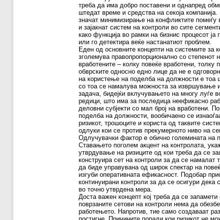
треба да има добро поставени и однапред обм
штедат време и средства на секоја компанија. 
значат минимизирање на конфликтите помеѓу в
и зајакнат систем на контроли во сите сегмен
како функција во рамки на бизнис процесот ја
или го детектира веќе настанатиот проблем.
Еден од основните концепти на системите за к
зголемува правопропорционално со степенот 
вработените – колку повеќе вработени, толку 
обврските односно едно лице да не е одговорн
на користење на поделба на должности е тоа ш
со тоа се намалува можноста за извршување и
задача, бидејќи вклучувањето на многу луѓе в
редици, што има за последица неефикасно раб
деловни субјекти со мал број на вработени. П
поделба на должности, вообичаено се изнаоѓа
ризикот, трошоците и користа од таквите сист
одлуки кои се против прекумерното ниво на се
Одлучувачки фактор е обично големината на п
Ставањето поголем акцент на контролата, ука
утврдување на ризиците од кои треба да се за
конструира сет на контроли за да се намалат т
да биде управувана од широк спектар на повеќ
изгуби оперативната ефикасност. Подобар прис
континуирани контроли за да се осигури дека 
во точно утврдена мера.
Доста важен концепт кој треба да се запамети 
поврзаните сетови на контроли нема да обезбе
работењето. Напротив, тие само создаваат ра
постигне. Причините поради кои ризикот не м