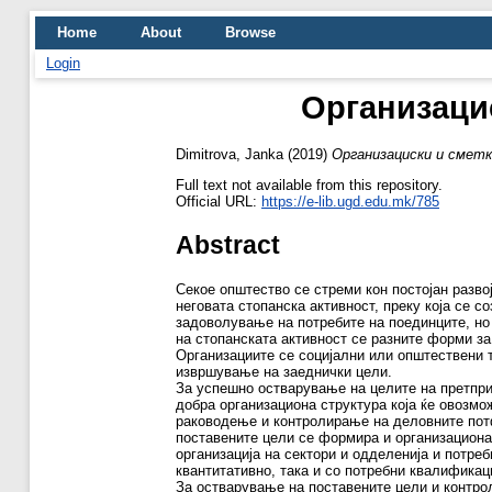
Home
About
Browse
Login
Организаци
Dimitrova, Janka
(2019)
Организациски и смет
Full text not available from this repository.
Official URL:
https://e-lib.ugd.edu.mk/785
Abstract
Секое општество се стреми кон постојан разво
неговата стопанска активност, преку која се с
задоволување на потребите на поединците, но
на стопанската активност се разните форми за
Организациите се социјални или општествени 
извршување на заеднички цели.
За успешно остварување на целите на претпри
добра организациона структура која ќе овозм
раководење и контролирање на деловните пот
поставените цели се формира и организациона 
организација на сектори и одделенија и потреб
квантитативно, така и со потребни квалификац
За остварување на поставените цели и контрол