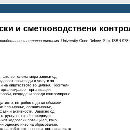
ски и сметководствени контро
ководствени контролни системи.
University Goce Delcev, Stip. ISBN 978-
ј, што во голема мера зависи од
оздаваат производи и услуги за
 и на општеството во целина. Носители
 организирање - организации.
творби, создадени заради контролирано
јатието, потребно е да се обмисли
ожи планирање, организирање,
фати и активности. Зависно од
структура, која ќе предвиди
ниот кадровски потенцијал, како
ии односно ниво на образование.
а на работните процеси, организацијата