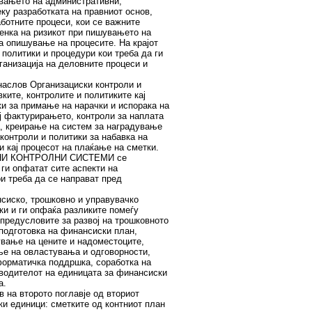
увањето на административни,
ку разработката на правниот основ,
ботните процеси, кои се важните
енка на ризикот при пишувањето на
а опишување на процесите. На крајот
 политики и процедури кои треба да ги
ганизација на деловните процеси и
 наслов Организациски контроли и
ките, контролите и политиките кај
ки за примање на нарачки и испорака на
ј фактурирањето, контроли за наплата
а, креирање на систем за наградување
 контроли и политики за набавка на
ли кај процесот на плаќање на сметки.
ЕНИ КОНТРОЛНИ СИСТЕМИ се
 ги опфатат сите аспекти на
и треба да се направат пред
нсиско, трошковно и управувачко
ки и ги опфаќа разликите помеѓу
предусловите за развој на трошковното
подготовка на финансиски план,
вање на цените и надоместоците,
ње на овластувања и одговорности,
форматичка поддршка, соработка на
водителот на единицата за финансиски
а.
 на второто поглавје од вториот
ки единици: сметките од контниот план