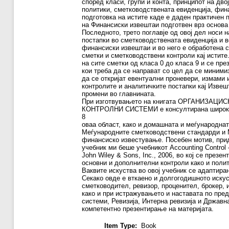
според класи, групи и конта, принципот на дв
политики, сметководствената евиденција, фин
подготовка на истите каде е даден практичен 
на Финансиски извештаи подготвен врз основа
Последното, трето поглавје од овој дел носи 
постапки во сметководствената евиденција и 
финансиски извештаи и во него е обработена 
сметки и сметководствени контроли кај истите
на сите сметки од класа 0 до класа 9 и се пр
кои треба да се направат со цел да се миними
да се откријат евентуални проневери, измами 
контролите и аналитичките постапки кај Извешт
промени во главнината.
При изготвувањето на книгата ОРГАНИЗА
КОНТРОЛНИ СИСТЕМИ е консултирана широка 
8
оваа област, како и домашната и меѓународнат
Меѓународните сметководствени стандарди и 
финансиско известување. Посебен мотив, прид
учебник ми беше учебникот Accounting Control –
John Wiley & Sons, Inc., 2006, во кој се презе
основни и дополнителни контроли како и поли
Ваквите искуства во овој учебник се адаптира
Секако овде е вткаено и долгогодишното искус
сметководител, ревизор, проценител, брокер, 
како и при истражувањето и наставата по пре
системи, Ревизија, Интерна ревизија и Државна
компетентно презентирање на материјата.
Item Type:
Book