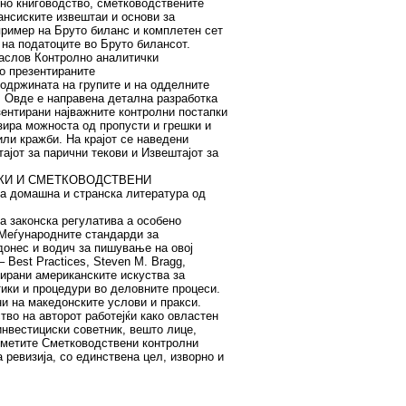
ојно книговодство, сметководствените
ансиските извештаи и основи за
пример на Бруто биланс и комплетен сет
 на податоците во Бруто билансот.
наслов Контролно аналитички
во презентираните
содржината на групите и на одделните
. Овде е направена детална разработка
езентирани најважните контролни постапки
зира можноста од пропусти и грешки и
или кражби. На крајот се наведени
ајот за парични текови и Извештајот за
ЦИСКИ И СМЕТКОВОДСТВЕНИ
домашна и странска литература од
а законска регулатива а особено
Меѓународните стандарди за
онес и водич за пишување на овој
 Best Practices, Steven M. Bragg,
нтирани американските искуства за
тики и процедури во деловните процеси.
ни на македонските услови и пракси.
тво на авторот работејќи како овластен
инвестициски советник, вешто лице,
дметите Сметководствени контролни
 ревизија, со единствена цел, изворно и