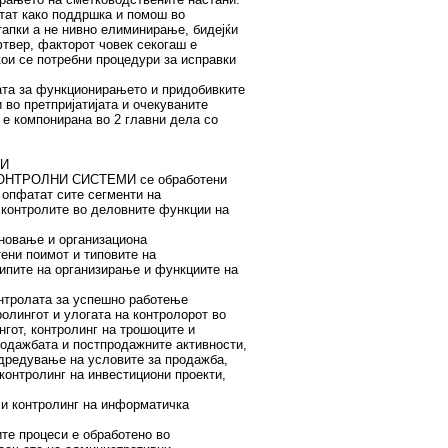
тат како поддршка и помош во
апки а не нивно елиминирање, бидејќи
фтвер, факторот човек секогаш е
кои се потребни процедури за исправки
јата за функционирањето и придобивките
 во претпријатијата и очекуваните
 е компонирана во 2 главни дела со
МИ
КОНТРОЛНИ СИСТЕМИ се обработени
и опфатат сите сегменти на
 контролите во деловните функции на
сновање и организациона
тени поимот и типовите на
ципите на организирање и функциите на
онтролата за успешно работење
ролингот и улогата на контролорот во
гот, контролинг на трошоците и
родажбата и постпродажните активности,
одредување на условите за продажба,
контролинг на инвестициони проекти,
 и контролинг на информатичка
те процеси е обработено во