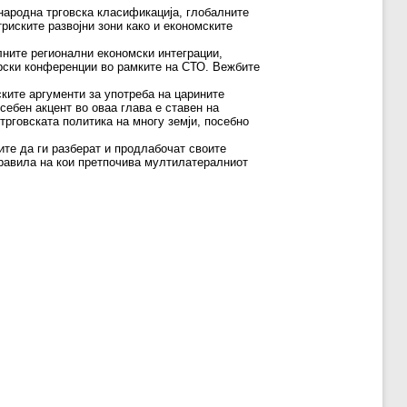
народна трговска класификација, глобалните
риските развојни зони како и економските
лните регионални економски интеграции,
ерски конференции во рамките на СТО. Вежбите
ките аргументи за употреба на царините
осебен акцент во оваа глава е ставен на
трговската политика на многу земји, посебно
ите да ги разберат и продлабочат своите
правила на кои претпочива мултилатералниот