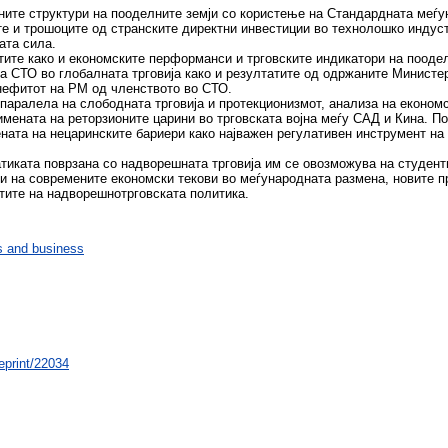
зните структури на пооделните земји со користење на Стандардната меѓу
е и трошоците од странските директни инвестиции во технолошко индуст
ата сила.
тите како и економските перформанси и трговските индикатори на пооде
а СТО во глобалната трговија како и резултатите од одржаните Минист
енефитот на РМ од членството во СТО.
паралела на слободната трговија и протекционизмот, анализа на економс
примената на реторзионите царини во трговската војна меѓу САД и Кина. П
ената на нецаринските бариери како најважен регулативен инструмент на 
тиката поврзана со надворешната трговија им се овозможува на студент
ики на современите економски текови во меѓународната размена, новите 
нтите на надворешнотрговската политика.
 and business
/eprint/22034