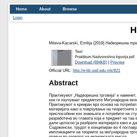
Home
About
Browse
Login
Н
Miteva-Kacarski, Emilija
(2019)
Надворешна трго
Text
Praktikum Nadvoreshna trgovija.pdf
Download (894kB)
|
Preview
Official URL:
http://e-lib.ugd.edu.mk/821
Abstract
Практикумот „Надворешна трговија“ е наменет,
кои ги изучуваат предметите Меѓународна екон
Практикумот е креиран врз основа на потреба
материјата како и поврзување на теоретските 
приспособени кон знаењата и потребите на сту
разработена во главата која е предмет на таа
дали целосно ја разбрале материјата како и д
Содржински, трудот е конципиран во 4 поглавј
импликациите на теориите за меѓународна трг
правци во развојот на економската мисла.