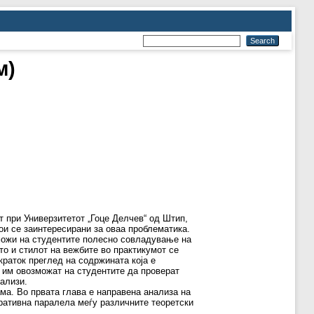
м)
т при Универзитетот „Гоце Делчев“ од Штип,
ои се заинтересирани за оваа проблематика.
зможи на студентите полесно совладување на
то и стилот на вежбите во практикумот се
краток преглед на содржината која е
а им овозможат на студентите да проверат
ализи.
ама. Во првата глава е направена анализа на
ративна паралела меѓу различните теоретски