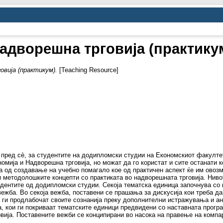
адворешна трговија (практику
вија (практикум).
[Teaching Resource]
 пред сè, за студентите на додипломски студии на Економскиот факулте
омија и Надворешна трговија, но можат да го користат и сите останати к
та од создавање на учебно помагало кое од практичен аспект ќе им ово
и методолошките концепти со практиката во надворешната трговија. Ниво
дентите од додипломски студии. Секоја тематска единица започнува со 
 вежба. Во секоја вежба, поставени се прашања за дискусија кои треба д
а ги продлабочат своите сознанија преку дополнителни истражувања и ан
а, кои ги покриваат тематските единици предвидени со наставната прогр
овија. Поставените вежби се конципирани во насока на правење на компа