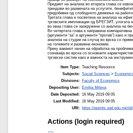
Предмет на анализа во втората глава се изво
трендови во размената на услугите, бенефитит
придобивки од слободното движење на работн
Третата глава е посветена на анализа на ефек
трговските импликации од БРЕГЗИТ, улогата н
во оваа глава се заокружени со анализа на б
Во четвртата глава е направена компаративна 
(аргументи “за” и аргументи “против”) како и 
анализа на студии на случај во врска со прим
на големите и развиени економии.
Преку ваквиот начин на обработка на проблема
сознанија во врска со основните карактерист
трговски систем како и важноста на инструме
Item Type:
Teaching Resource
Subjects:
Social Sciences
>
Economics
Divisions:
Faculty of Economics
Depositing User:
Emilija Miteva
Date Deposited:
16 May 2019 09:05
Last Modified:
16 May 2019 09:05
URI:
https://eprints.ugd.edu.mk/id
Actions (login required)