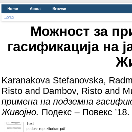
Home
About
Browse
Login
Можност за пр
гасификација на ј
Ж
Karanakova Stefanovska, Radm
Risto
and
Dambov, Risto
and
Mu
примена на подземна гасифик
Живојно.
Подекс – Повекс ’18. 
Text
podeks repozitorium.pdf