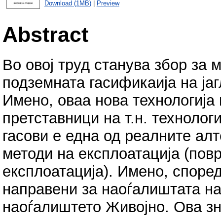
Download (1MB)
|
Preview
Abstract
Во овој труд станува збор за
подземната гасификаија на ја
Имено, оваа нова технологија 
претставници на т.н. технолог
гасови е една од реалните ал
методи на експлоатација (пов
експлоатација). Имено, спор
направени за наоѓалиштата на
наоѓалиштето Живојно. Ова зн