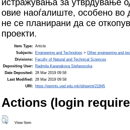
истражувања за утврдување о
овие наоѓалиште, особено во 
не се планирани да се откопув
проекти.
Item Type:
Article
Subjects:
Engineering and Technology
>
Other engineering and te
Divisions:
Faculty of Natural and Technical Sciences
Depositing User:
Radmila Karanakova Stefanovska
Date Deposited:
28 Mar 2019 09:58
Last Modified:
28 Mar 2019 09:58
URI:
https://eprints.ugd.edu.mk/id/eprint/21845
Actions (login require
View Item