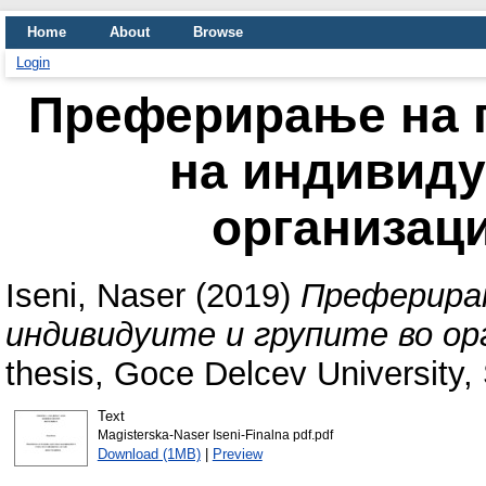
Home
About
Browse
Login
Преферирање на 
на индивиду
организац
Iseni, Naser
(2019)
Преферирањ
индивидуите и групите во о
thesis, Goce Delcev University, 
Text
Magisterska-Naser Iseni-Finalna pdf.pdf
Download (1MB)
|
Preview