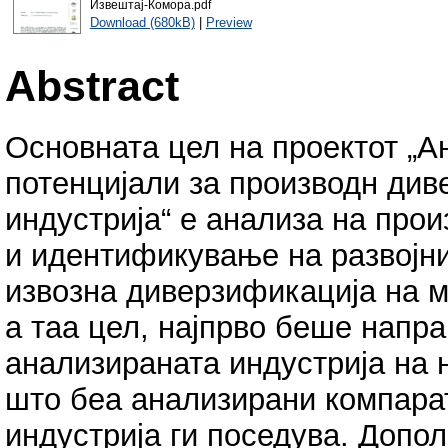
Извештај-Комора.pdf
Download (680kB)
|
Preview
Abstract
Oсновната цел на проектот „А
потенцијали за производн див
индустрија“ e анализа на про
и идентификување на развојни
извозна диверзификација на м
а таа цел, најпрво беше напра
анализираната индустрија на 
што беа анализирани компара
индустрија ги поседува. Допо