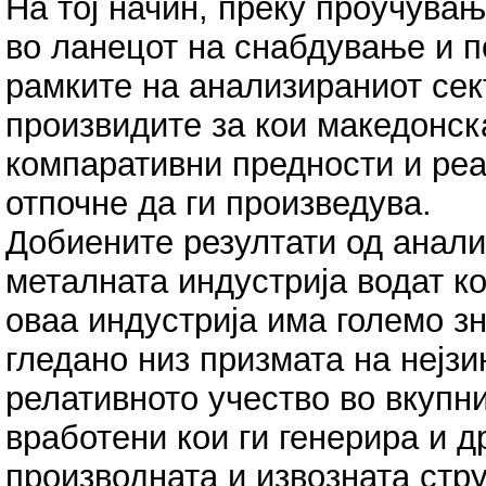
На тој начин, преку проучување
во ланецот на снабдување и п
рамките на анализираниот се
произвидите за кои македонск
компаративни предности и реа
отпочне да ги произведува.
Добиените резултати од анал
металната индустрија водат ко
оваа индустрија има големо з
гледано низ призмата на нејз
релативното учество во вкупни
вработени кои ги генерира и д
производната и извозната стр