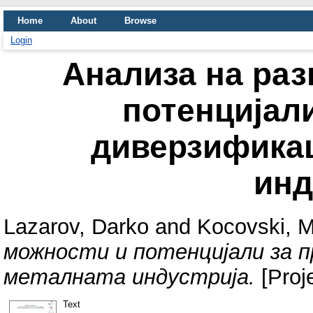
Home
About
Browse
Login
Анализа на раз
потенцијал
диверзификац
инд
Lazarov, Darko
and
Kocovski, M
можности и потенцијали за п
металната индустрија.
[Proje
Text