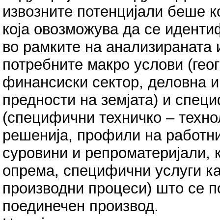
извозните потенцијали беше к
која овозможува да се иденти
во рамките на анализираната 
потребните макро услови (гео
финансиски сектор, деловна и
предности на земјата) и спец
(специфични техничко – техн
решенија, профили на работн
суровини и репроматеријали, 
опрема, специфични услуги ка
производни процеси) што се п
поединечен производ.