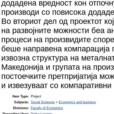
додадена вредност кон отпочн
производи со повисока додаде
Во вториот дел од проектот к
на развојните можности беа а
процеси на произвидите споре
беше направена компарација 
извозна структура на метална
Македонија и групата на произ
постоечките претпријатија мож
и извезуваат со компаративни
Item Type:
Project
Subjects:
Social Sciences
>
Economics and business
Divisions:
Faculty of Economics
Depositing User:
Darko Lazarov