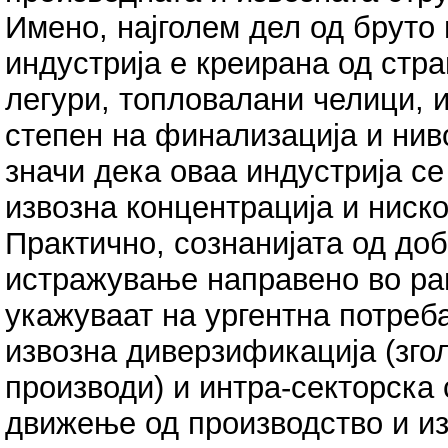
Имено, најголем дел од бруто 
индустрија е креирана од стр
легури, топловалани челици, и
степен на финализација и нив
значи дека оваа индустрија се
извозна концентрација и ниско
Практично, сознанијата од до
истражување направено во рам
укажуваат на ургентна потреб
извозна диверзификација (зго
производи) и интра-секторска
движење од производство и из