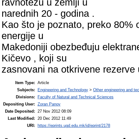
ravnotežu u zemlji u
narednih 20 - godina .
Kao što je poznato, preko 80% o
energije u
Makedoniji obezbeđuju elektrane
Kičevo , koji su
zasnovani na otkrivene rezerve 
Item Type:
Article
Subjects:
Engineering and Technology
>
Other engineering and te
Divisions:
Faculty of Natural and Technical Sciences
Depositing User:
Zoran Panov
Date Deposited:
27 Nov 2012 08:09
Last Modified:
20 Dec 2012 11:49
URI:
https://eprints.ugd.edu.mk/id/eprint/2178