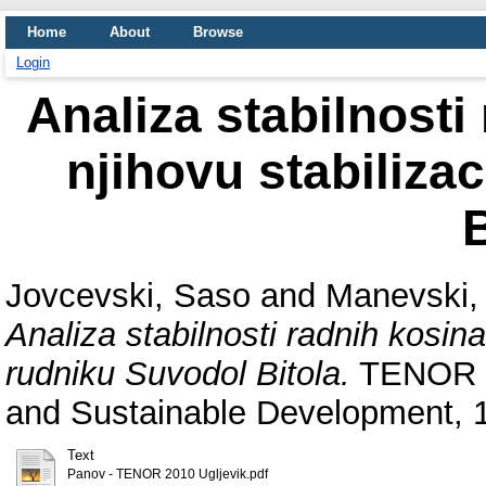
Home
About
Browse
Login
Analiza stabilnosti
njihovu stabiliza
B
Jovcevski, Saso
and
Manevski,
Analiza stabilnosti radnih kosina
rudniku Suvodol Bitola.
TENOR 20
and Sustainable Development, 1 
Text
Panov - TENOR 2010 Ugljevik.pdf