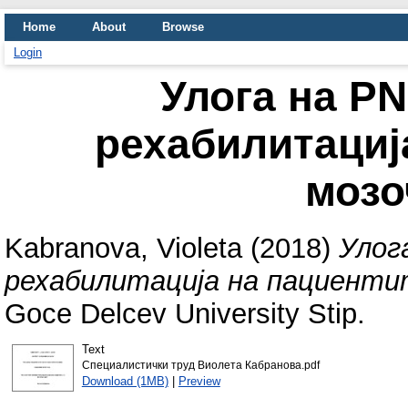
Home
About
Browse
Login
Улога на P
рехабилитациј
мозо
Kabranova, Violeta
(2018)
Улог
рехабилитација на пациентит
Goce Delcev University Stip.
Text
Специалистички труд Виолета Кабранова.pdf
Download (1MB)
|
Preview