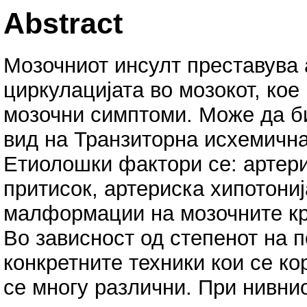
Abstract
Мозочниот инсулт преставува
циркулацијата во мозокот, кое
мозочни симптоми. Може да б
вид на Транзиторна исхемична
Етиолошки фактори се: артери
притисок, артериска хипотони
малформации на мозочните кр
Во зависност од степенот на 
конкретните техники кои се ко
се многу различни. При нивни