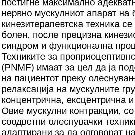
постигне максимално адекват
нервно мускулниот апарат на 
кинезитерапевтска техника се
болен, после прецизна кинези
синдром и функционална проц
Техниките за проприоцептивн
(PNMF) имаат за цел да ја по
на пациентот преку олеснувањ
релаксација на мускулните гру
концентрична, ексцентрична и
Овие мускулни контракции, со
соодветни олеснувачки техник
адаптирани за да одговорат на