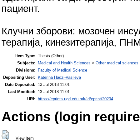
пациент.
Клучни зборови: мозочен инсу
терапија, кинезитерапија, ПН
Item Type:
Thesis (Other)
Subjects:
Medical and Health Sciences
>
Other medical sciences
Divisions:
Faculty of Medical Science
Depositing User:
Katerina Hadzi-Vasileva
Date Deposited:
13 Jul 2018 11:01
Last Modified:
13 Jul 2018 11:01
URI:
https://eprints.ugd.edu.mk/id/eprint/20204
Actions (login require
View Item