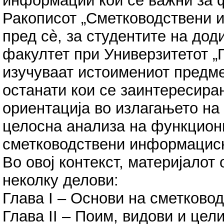
информации кои се важни за 
Ракописот „Сметководствени 
пред сè, за студентите на до
факултет при Универзитетот „Г
изучуваат истоимениот предмет
останати кои се заинтересира
ориентација во излагањето на
целосна анализа на функцион
сметководствени информациск
Во овој контекст, материјалот
неколку делови:
Глава I – Основи на сметково
Глава II – Поим, видови и цел