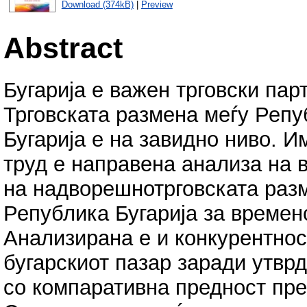
Download (374kB)
|
Preview
Abstract
Бугарија е важен трговски па
Трговската размена меѓу Репу
Бугарија е на завидно ниво. Им
труд е направена анализа на 
на надворешнотрговската раз
Република Бугарија за времен
Анализирана е и конкурентнос
бугарскиот пазар заради утвр
со компаративна предност пр