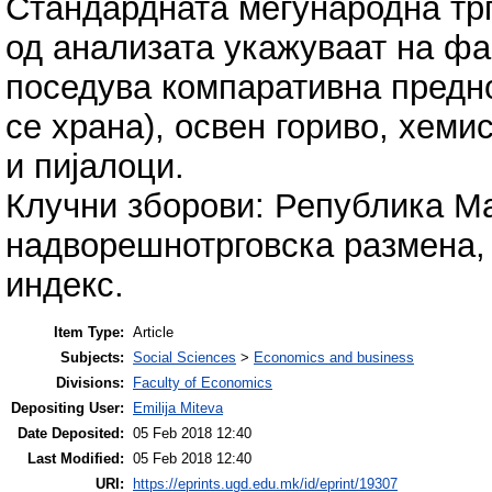
Стандардната меѓународна трг
од анализата укажуваат на фа
поседува компаративна предно
се храна), освен гориво, хеми
и пијалоци.
Клучни зборови: Република Ма
надворешнотрговска размена,
индекс.
Item Type:
Article
Subjects:
Social Sciences
>
Economics and business
Divisions:
Faculty of Economics
Depositing User:
Emilija Miteva
Date Deposited:
05 Feb 2018 12:40
Last Modified:
05 Feb 2018 12:40
URI:
https://eprints.ugd.edu.mk/id/eprint/19307