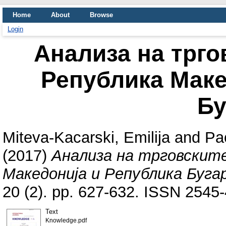
Home
About
Browse
Login
Анализа на трго
Република Маке
Бу
Miteva-Kacarski, Emilija
and
Pa
(2017)
Анализа на трговските
Македонија и Република Бугар
20 (2). pp. 627-632. ISSN 254
Text
Knowledge.pdf