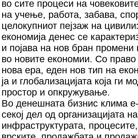
во сите процеси на човековите
на учење, работа, забава, спо
целокупниот пејзаж на цивили
економија денес се карактери
и појава на нов бран промени
во новите економии. Со право 
нова ера, еден нов тип на екон
ја и глобализацијата која ги 
простор и опкружување.
Во денешната бизнис клима е-
секој дел од организацијата на
инфраструктурата, процесите,
врските, продажбата и продаж