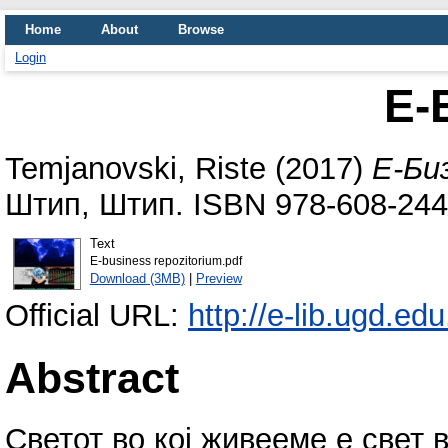
Home
About
Browse
Login
Е-
Temjanovski, Riste
(2017)
Е-Би
Штип, Штип. ISBN 978-608-244
Text
E-business repozitorium.pdf
Download (3MB)
|
Preview
Official URL:
http://e-lib.ugd.ed
Abstract
Светот во кој живееме е свет 