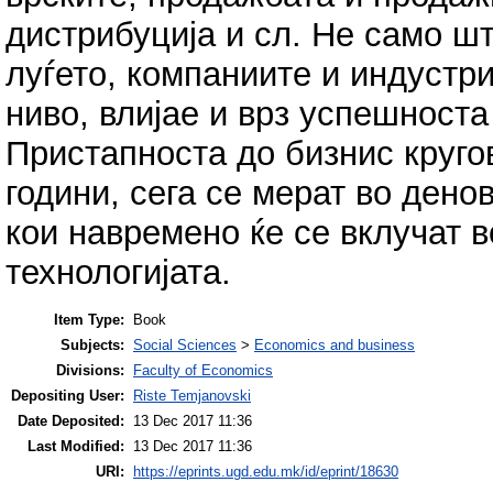
дистрибуција и сл. Не само ш
луѓето, компаниите и индустри
ниво, влијае и врз успешност
Пристапноста до бизнис круго
години, сега се мерат во ден
кои навремено ќе се вклучат 
технологијата.
Item Type:
Book
Subjects:
Social Sciences
>
Economics and business
Divisions:
Faculty of Economics
Depositing User:
Riste Temjanovski
Date Deposited:
13 Dec 2017 11:36
Last Modified:
13 Dec 2017 11:36
URI:
https://eprints.ugd.edu.mk/id/eprint/18630