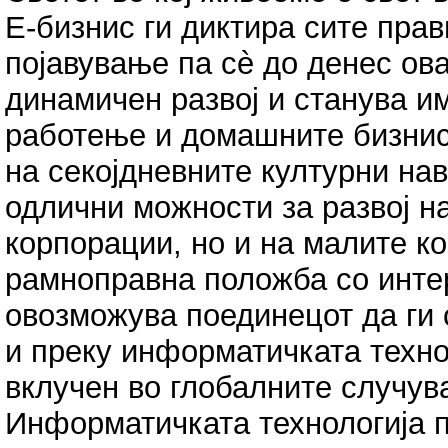
Е-бизнис ги диктира сите пра
појавување па сè до денес ов
динамичен развој и станува и
работење и домашните бизнис 
на секојдневните културни на
одлични можности за развој на
корпорации, но и на малите ко
рамноправна положба со интер
овозможува поединецот да ги 
и преку информатичката техно
вклучен во глобалните случув
Информатичката технологија 