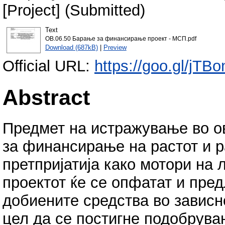
[Project] (Submitted)
Text
OB.06.50 Барање за финансирањe проект - МСП.pdf
Download (687kB)
|
Preview
Official URL:
https://goo.gl/jTB
Abstract
Предмет на истражување во о
за финансирање на растот и р
претпријатија како мотори на 
проектот ќе се опфатат и пре
добиените средства во зависн
цел да се постигне подобрув