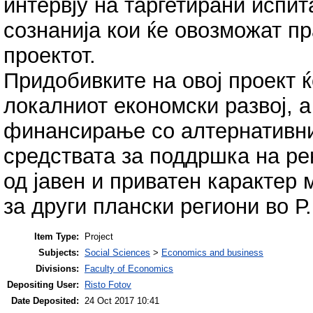
интервју на таргетирани испит
сознанија кои ќе овозможат п
проектот.
Придобивките на овој проект 
локалниот економски развој, 
финансирање со алтернативн
средствата за поддршка на ре
од јавен и приватен карактер
за други плански региони во Р.
Item Type:
Project
Subjects:
Social Sciences
>
Economics and business
Divisions:
Faculty of Economics
Depositing User:
Risto Fotov
Date Deposited:
24 Oct 2017 10:41