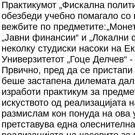
Практикумот „Фискална полити
обезбеди учебно помагало со 
вежбите по предметите:„Монет
„Јавни финансии“ и „Локални ф
неколку студиски насоки на Е
Универзитетот „Гоце Делчев“ -
Првично, пред да се пристапи 
беше застапена дилемата дал
изработи практикум за предме
искуството од реализацијата 
размислам кон понуда на ова 
претставува една олеснителна