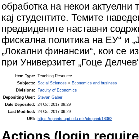
обработка на некои актуелни 
кај студентите. Темите наведе
предвидените наставни содржи
фискална политика на ЕУ“ и „
„Локални финансии“, кои се и
при Универзитет „Гоце Делчев
Item Type:
Teaching Resource
Subjects:
Social Sciences
>
Economics and business
Divisions:
Faculty of Economics
Depositing User:
Stevan Gaber
Date Deposited:
24 Oct 2017 09:29
Last Modified:
24 Oct 2017 09:29
URI:
https://eprints.ugd.edu.mk/id/eprint/18362
Actions (login require