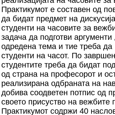
реализацијата на часовите за
Практикумот е составен од пов
да бидат предмет на дискусиј
студенти на часовите за вежби
задача да подготви аргументи „
одредена тема и тие треба да 
студенти на часот. По завршен
студентите треба да бидат по
од страна на професорот и ос
реализирана одбраната на нав
добива соодветен потпис од п
своето присуство на вежбите 
Практикумот содржи 40 наслов