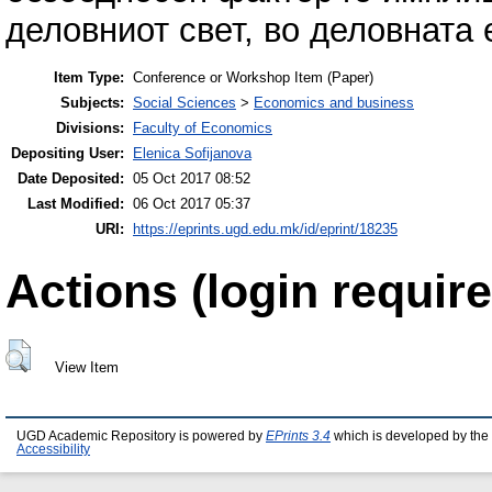
деловниот свет, во деловната 
Item Type:
Conference or Workshop Item (Paper)
Subjects:
Social Sciences
>
Economics and business
Divisions:
Faculty of Economics
Depositing User:
Elenica Sofijanova
Date Deposited:
05 Oct 2017 08:52
Last Modified:
06 Oct 2017 05:37
URI:
https://eprints.ugd.edu.mk/id/eprint/18235
Actions (login require
View Item
UGD Academic Repository is powered by
EPrints 3.4
which is developed by the
Accessibility