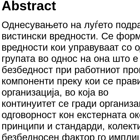
Abstract
Однесувањето на луѓето подра
вистински вредности. Се фор
вредности кои управуваат со 
групата во однос на она што 
безбедност при работниот про
компоненти преку кои се прав
организација, во која во
континуитет се гради организа
одговорност кон екстерната о
принципи и стандарди, колект
безбедносен фактор го импли