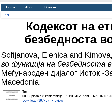
Home
About
Browse
Login
Кодексот на ет
безбедноста в
Sofijanova, Elenica
and
Kimova,
во функција на безбедноста 
Меѓународен дијалог Исток -Зап
Macedonia.
Text
000_Spisanie-8-konferentsija-EKONOMIJA_print_FINAL-07.07.201
Download (397kB)
|
Preview