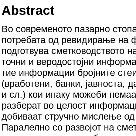
Abstract
Во современото пазарно стоп
потребата од ревидирање на 
подготвува сметководството н
точни и веродостојни информац
тие информации бројните стеи
(вработени, банки, јавноста, 
и сл.) кои инаку можеби немаа
разберат во целост информац
добиваат стручно мислење од 
Паралелно со развојот на сме