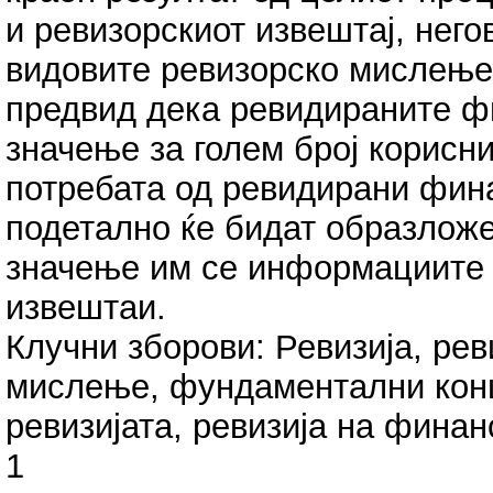
и ревизорскиот извештај, него
видовите ревизорско мислење 
предвид дека ревидираните ф
значење за голем број корисн
потребата од ревидирани фина
подетално ќе бидат образложе
значење им се информациите
извештаи.
Клучни зборови: Ревизија, рев
мислење, фундаментални конц
ревизијата, ревизија на фина
1