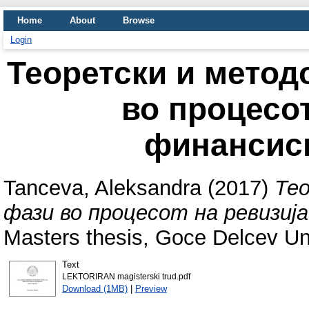
Home
About
Browse
Login
Теоретски и метод
во процесот
финансис
Tanceva, Aleksandra
(2017)
Те
фази во процесот на ревизиј
Masters thesis, Goce Delcev Uni
Text
LEKTORIRAN magisterski trud.pdf
Download (1MB)
|
Preview