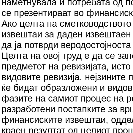
наметнувала и потребата од 
се презентираат во финансиск
Ако целта на сметководството
извештаи за даден извештаен 
да ја потврди веродостојност
Целта на овој труд е да се за
предметот на ревизијата, исто
видовите ревизија, нејзините 
ќе бидат образложени и видови
фазите на самиот процес на р
разработени постапките за вр
финансиските извештаи, одделн
краен резултат од целиот про