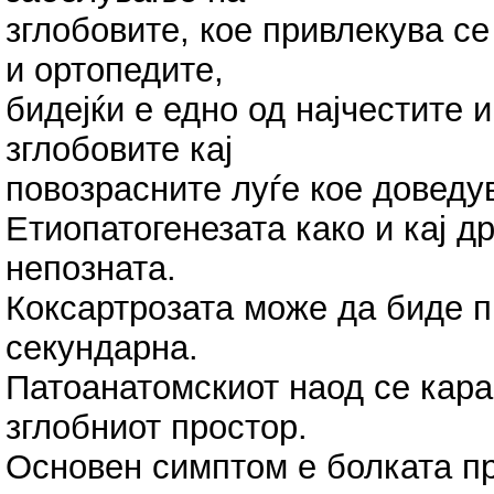
зглобовите, кое привлекува с
и ортопедите,
бидејќи е едно од најчестите 
зглобовите кај
повозрасните луѓе кое доведу
Етиопатогенезата како и кај д
непозната.
Коксартрозата може да биде 
секундарна.
Патоанатомскиот наод се кара
зглобниот простор.
Основен симптом е болката п