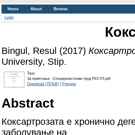
Home
About
Browse
Login
Кок
Bingul, Resul
(2017)
Коксартро
University, Stip.
Text
За принтање - Специјалистички труд РЕСУЛ.pdf
Download (797kB)
|
Preview
Abstract
Коксартрозата е хронично де
заболување на