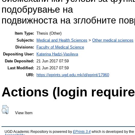
подобрување на
подвижноста на зглобните по
Item Type:
Thesis (Other)
Subjects:
Medical and Health Sciences
>
Other medical sciences
Divisions:
Faculty of Medical Science
Depositing User:
Katerina Hadzi-Vasileva
Date Deposited:
21 Jun 2017 07:59
Last Modified:
21 Jun 2017 07:59
URI:
https://eprints.ugd.edu.mk/id/eprint/17960
Actions (login require
View Item
UGD Academic Repository is powered by
EPrints 3.4
which is developed by the