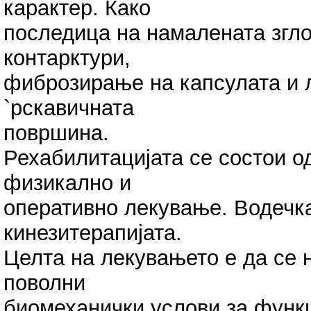
карактер. Како
последица на намалената згло
контарктури,
фиброзирање на капсулата и л
`рскавичната
површина.
Рехабилитацијата се состои о
физикално и
оперативно лекување. Водечка
кинезитерапијата.
Целта на лекувањето е да се 
поволни
биомеханички услови за функ