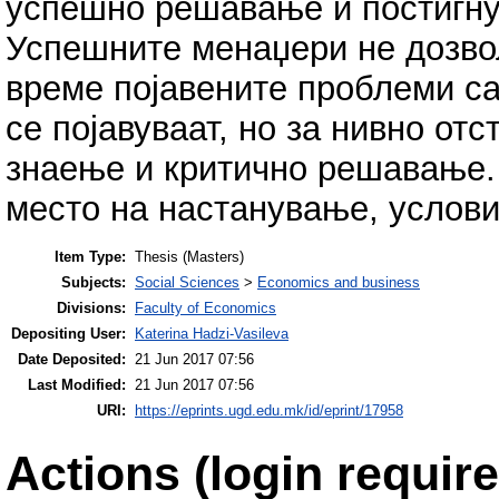
успешно решавање и постигну
Успешните менаџери не дозвол
време појавените проблеми с
се појавуваат, но за нивно от
знаење и критично решавање. 
место на настанување, услов
Item Type:
Thesis (Masters)
Subjects:
Social Sciences
>
Economics and business
Divisions:
Faculty of Economics
Depositing User:
Katerina Hadzi-Vasileva
Date Deposited:
21 Jun 2017 07:56
Last Modified:
21 Jun 2017 07:56
URI:
https://eprints.ugd.edu.mk/id/eprint/17958
Actions (login require