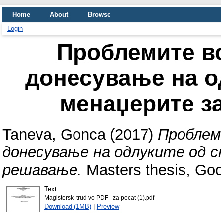
Home
About
Browse
Login
Проблемите во
донесување на о
менаџерите з
Taneva, Gonca
(2017)
Проблем
донесување на одлуките од с
решавање.
Masters thesis, Goce
Text
Magisterski trud vo PDF - za pecat (1).pdf
Download (1MB)
|
Preview