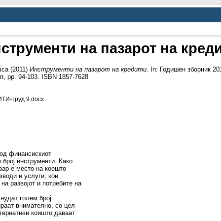
струменти на пазарот на кред
ica
(2011)
Инструменти на пазарот на кредити.
In: Годишен зборник 20
, pp. 94-103. ISBN 1857-7628
И-труд 9.docx
 од финансискиот
м број инструменти. Како
азар е место на коешто
зводи и услуги, кои
на развојот и потребите на
нудат голем број
ираат внимателно, со цел
лтернативи коишто даваат