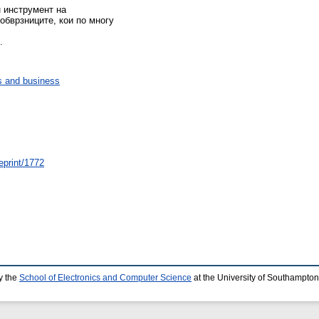
н инструмент на
обврзниците, кои по многу
.
 and business
eprint/1772
y the
School of Electronics and Computer Science
at the University of Southampton