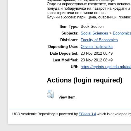
Овде ги обработуваме кредитите, како основе
понуда и побарувачка на пазарот на кредити и 
карактеристики се слични со нив.
Клучни зборови: пари, цена, обврзници, принос
Item Type:
Book Section
Subjects:
Social Sciences
>
Economics
Divisions:
Faculty of Economics
Depositing User:
Olivera Trajkovska
Date Deposited:
23 Nov 2012 08:49
Last Modified:
23 Nov 2012 08:49
URI:
https://eprints.ugd.edu.mk/id/
Actions (login required)
View Item
UGD Academic Repository is powered by
EPrints 3.4
which is developed b