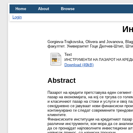
Home
About
Browse
Login
Ин
Gorgieva-Trajkovska, Olivera
and
Jovanova, Blag
факултет. Универзитет Гоце Делчев-Штип, Штип
Text
ИНСТРУМЕНТИ НА ПАЗАРОТ НА КРЕДИТ
Download (49kB)
Abstract
Пазарот на кредити претставува еден сегмент
пазар на економијата, на кој се тргува со голе
и класичниот пазар на стоки и услуги и овој п
секојдневно се јавуваат нови финансиски прои
континуирано ги следат современите трендови 
клиентите.
Финансиските институции на кредитниот пазар 
различни инструменти, кои мора да се анализ
да се пронајдат најповолните инвестициони а
највисок принос, со најниски трошоци.