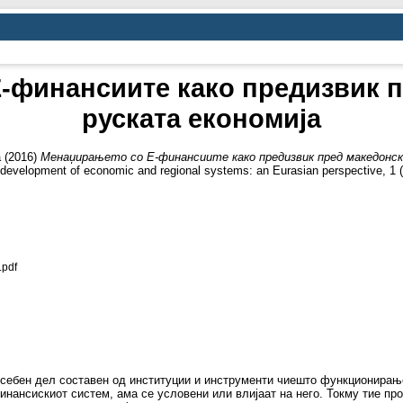
-финансиите како предизвик п
руската економија
a
(2016)
Менаџирањето со Е-финансиите како предизвик пред македонск
e development of economic and regional systems: an Eurasian perspective, 1 (
.pdf
осебен дел составен од институции и инструменти чиешто функционирањ
финансискиот систем, ама се условени или влијаат на него. Токму тие пр