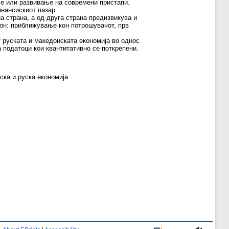
е или развивање на современи пристапи.
нансискиот пазар.
а страна, а од друга страна предизвикува и
кон: приближување кон потрoшувачот, прв
т руската и македонската економија во однос
 податоци кои квантитативно се поткрепени.
ка и руска економија.