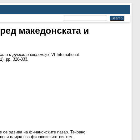
ред македонската и
ата и руската економија.
VI International
1). pp. 328-333.
е се одвива на финансиските пазар. Тековно
оцеси влијаат на финансискиот систем.