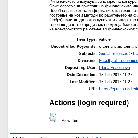
Финансиското опкружување влијае на конкурен
Овие современи пристапи на финансиските ин
Посебно развојот на информатичката технологи
постоење на нови методи во работењето на фи
(побрз) пристап до потрошувачот и лидерство 
Горенаведеното е предизвик пред која било еко
на електронското работење во финансискиот се
Item Type:
Article
Uncontrolled Keywords:
е-финансии, финанс
Subjects:
Social Sciences
>
Ec
Divisions:
Faculty of Economic
Depositing User:
Elena Veselinova
Date Deposited:
15 Feb 2017 11:27
Last Modified:
15 Feb 2017 11:27
URI:
https://eprints.ugd.e
Actions (login required)
View Item