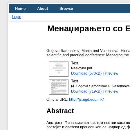
Home
About
Browse
Login
Менаџирањето со Е
Gogova Samonikov, Marija
and
Veselinova, Elen
scientific and practical conference: Managing th
Text
Naslovna.pdf
Download (578kB)
|
Preview
Text
M. Gogova Samonikov, E. Veselinova
Download (719kB)
|
Preview
Official URL:
http://js.ugd.edu.mk/
Abstract
Апстракт: Финансискиот систем постои како п
постојат и светски процеси кои се надвор од 