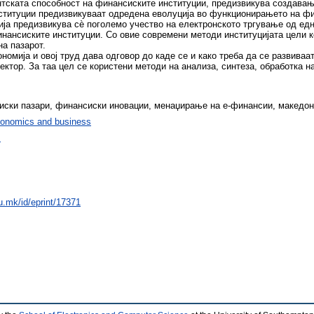
тската способност на финансиските институции, предизвикува создавањ
ституции предизвикуваат одредена еволуција во функционирањето на фи
ја предизвикува сѐ поголемо учество на електронското тргување од едн
нансиските институции. Со овие современи методи институцијата цели 
на пазарот.
номија и овој труд дава одговор до каде се и како треба да се развиваа
ктор. За таа цел се користени методи на анализа, синтеза, обработка на
иски пазари, финансиски иновации, менаџирање на е-финансии, македонс
onomics and business
s
du.mk/id/eprint/17371