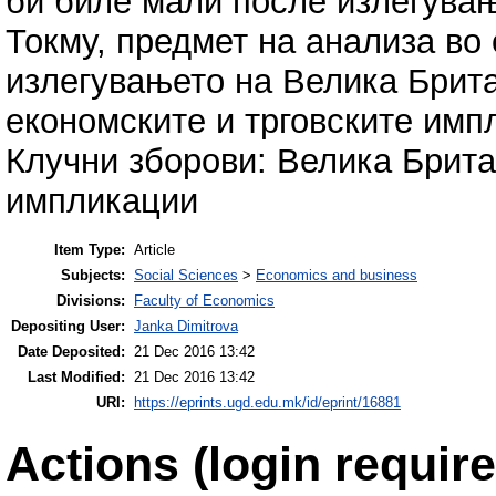
би биле мали после излегувањ
Токму, предмет на анализа во 
излегувањето на Велика Брита
економските и трговските имп
Клучни зборови: Велика Британ
импликации
Item Type:
Article
Subjects:
Social Sciences
>
Economics and business
Divisions:
Faculty of Economics
Depositing User:
Janka Dimitrova
Date Deposited:
21 Dec 2016 13:42
Last Modified:
21 Dec 2016 13:42
URI:
https://eprints.ugd.edu.mk/id/eprint/16881
Actions (login require