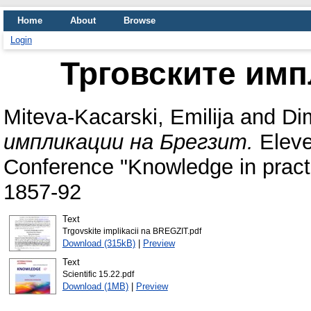
Home
About
Browse
Login
Трговските имп
Miteva-Kacarski, Emilija
and
Di
импликации на Брегзит.
Eleven
Conference "Knowledge in practi
1857-92
Text
Trgovskite implikacii na BREGZIT.pdf
Download (315kB)
|
Preview
Text
Scientific 15.22.pdf
Download (1MB)
|
Preview