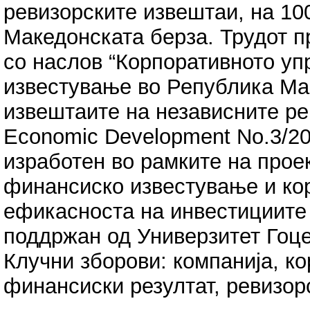
ревизорските извештаи, на 10
Македонската берза. Трудот п
со наслов “Корпоративното у
известување во Република Ма
извештаите на независните ре
Economic Development No.3/20
изработен во рамките на проек
финансиско известување и ко
ефикасноста на инвестициите 
поддржан од Универзитет Гоц
Клучни зборови: компанија, к
финансиски резултат, ревизо