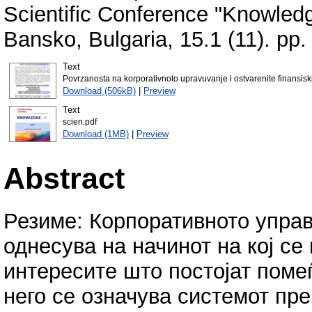
Scientific Conference "Knowledg
Bansko, Bulgaria, 15.1 (11). pp
Text
Povrzanosta na korporativnoto upravuvanje i ostvarenite finansiski r
Download (506kB)
|
Preview
Text
scien.pdf
Download (1MB)
|
Preview
Abstract
Резиме: Корпоративното управ
однесува на начинот на кој с
интересите што постојат поме
него се означува системот пре