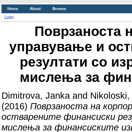
Home
About
Browse
Login
Поврзаноста 
управување и ос
резултати со из
мислења за фин
Dimitrova, Janka
and
Nikoloski
(2016)
Поврзаноста на корпо
остварените финансиски рез
мислења за финансиските и