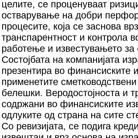
целите, се проценуваат ризиц
остварување на добри перфор
процесите, која се заснова вр
транспарентност и контрола в
работење и известувањето за 
Состојбата на компанијата изр
презентира во финансиските и
применетите сметководствени 
белешки. Веродостојноста и 
содржани во финансиските из
одлуките од страна на сите ст
Со ревизијата, се подига кре
извештаи и врз основа на изр