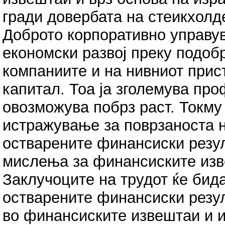
гради довербата на стеикхолд
Доброто корпоративно управу
економски развој преку подо
компаниите и на нивниот прис
капитал. Тоа ја зголемува пр
овозможува побрз раст. Токму 
истражување за поврзаноста 
остварените финансиски резул
мислења за финансиските изв
Заклучоците на трудот ќе бид
остварените финансиски резул
во финансиските извештаи и 