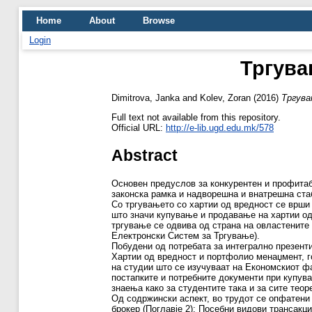
Home
About
Browse
Login
Тргува
Dimitrova, Janka
and
Kolev, Zoran
(2016)
Тргува
Full text not available from this repository.
Official URL:
http://e-lib.ugd.edu.mk/578
Abstract
Основен предуслов за конкурентен и профита
законска рамка и надворешна и внатрешна ста
Со тргувањето со хартии од вредност се врши 
што значи купување и продавање на хартии од
тргување се одвива од страна на овластените 
Електронски Систем за Тргување).
Побудени од потребата за интегрално презент
Хартии од вредност и портфолио менаџмент, го
на студии што се изучуваат на Економскиот фа
постапките и потребните документи при купува
знаења како за студентите така и за сите теор
Од содржински аспект, во трудот се опфатени 
брокер (Поглавје 2); Посебни видови трансакции