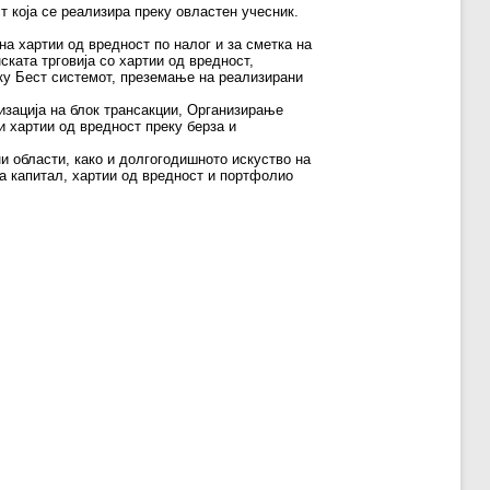
т која се реализира преку овластен учесник.
а хартии од вредност по налог и за сметка на
ската трговија со хартии од вредност,
еку Бест системот, преземање на реализирани
изација на блок трансакции, Организирање
и хартии од вредност преку берза и
и области, како и долгогодишното искуство на
на капитал, хартии од вредност и портфолио