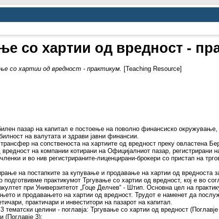
ње со хартии од вредност - пр
ње со хартии од вредност - практикум.
[Teaching Resource]
билен пазар на капитал е постоење на поволно финансиско окружување,
билност на валутата и здрави јавни финансии.
трансфер на сопственоста на хартиите од вредност преку овластена Бер
 вредност на компании котирани на Официјалниот пазар, регистрирани на
членки и во нив регистрираните-лиценцирани-брокери со пристап на трг
ирање на постапките за купување и продавање на хартии од вредноста 
 подготвивме практикумот Тргување со хартии од вредност, кој е во сог
култет при Универзитетот „Гоце Делчев“ - Штип. Основна цел на практик
њето и продавањето на хартии од вредност. Трудот е наменет да послуж
етичари, практичари и инвеститори на пазарот на капитал.
3 тематски целини - поглавја: Тргување со хартии од вредност (Поглавје
 (Поглавје 3);