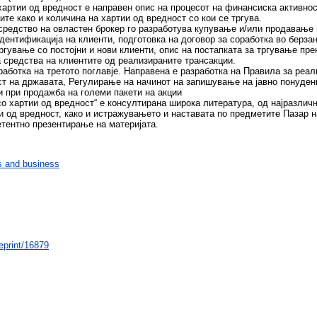
хартии од вредност е направен опис на процесот на финансиска активнос
те како и количина на хартии од вредност со кои се тргува.
средство на овластен брокер го разработува купување и/или продавање н
идентификација на клиенти, подготовка на договор за соработка во берзан
ргување со постојни и нови клиенти, опис на постапката за тргување пр
а средства на клиентите од реализираните трансакции.
аботка на третото поглавје. Направена е разработка на Правила за реал
ост на државата, Регулирање на начинот на запишување на јавно понуден
и при продажба на големи пакети на акции
о хартии од вредност“ е консултирана широка литература, од најразличн
и од вредност, како и истражувањето и наставата по предметите Пазар 
етентно презентирање на материјата.
 and business
/eprint/16879