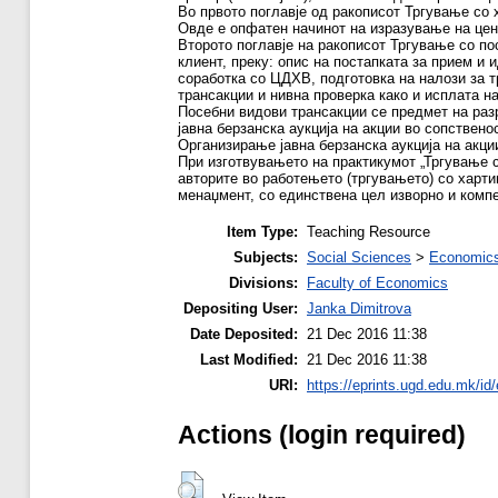
Во првото поглавје од ракописот Тргување со 
Овде е опфатен начинот на изразување на цени
Второто поглавје на ракописот Тргување со по
клиент, преку: опис на постапката за прием и 
соработка со ЦДХВ, подготовка на налози за т
трансакции и нивна проверка како и исплата н
Посебни видови трансакции се предмет на разр
јавна берзанска аукција на акции во сопствен
Организирање јавна берзанска аукција на акци
При изготвувањето на практикумот „Тргување с
авторите во работењето (тргувањето) со харти
менаџмент, со единствена цел изворно и комп
Item Type:
Teaching Resource
Subjects:
Social Sciences
>
Economics
Divisions:
Faculty of Economics
Depositing User:
Janka Dimitrova
Date Deposited:
21 Dec 2016 11:38
Last Modified:
21 Dec 2016 11:38
URI:
https://eprints.ugd.edu.mk/id
Actions (login required)