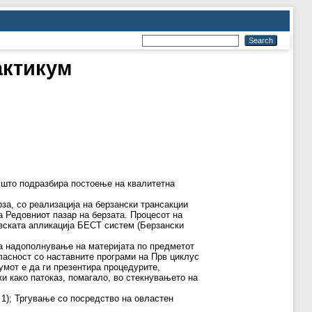
актикум
 што подразбира постоење на квалитетна
за, со реализација на берзански трансакции
 Редовниот пазар на берзата. Процесот на
овската апликација БЕСТ систем (Берзански
за надополнување на материјата по предметот
ласност со наставните програми на Прв циклус
умот е да ги презентира процедурите,
и како патоказ, помагало, во стекнувањето на
 1); Тргување со посредство на овластен