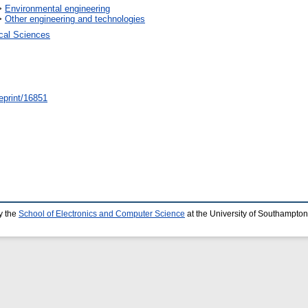
>
Environmental engineering
>
Other engineering and technologies
ical Sciences
/eprint/16851
y the
School of Electronics and Computer Science
at the University of Southampton