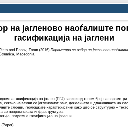
ор на јагленово наоѓалиште по
гасификација на јаглени
Risto
and
Panov, Zoran
(2016)
Параметри за избор на јагленово наоѓалиш
Strumica, Macedonia.
дземна гасификација на јаглен (ПГЈ) зависи од голем број на параметри п
, секако најважни се јагленовиот ранг, дебелината и длабочината на сло
олните слоеви, геолошките карактеристики како што се структурно – тект
ста со површинската инфраструктура.
логија, подземна гасификација на јаглени
 (Paper)