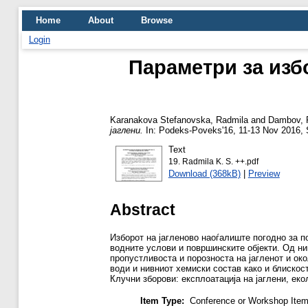
Home
About
Browse
Login
Параметри за изб
Karanakova Stefanovska, Radmila
and
Dambov, 
јаглени.
In: Podeks-Poveks'16, 11-13 Nov 2016, 
Text
19. Radmila K. S. ++.pdf
Download (368kB)
|
Preview
Abstract
Изборот на јагленово наоѓалиште погодно за по
водните услови и површинските објекти. Од нив
пропустливоста и порозноста на јагленот и ок
води и нивниот хемиски состав како и блиско
Клучни зборови: експлоатација на јаглени, еко
Item Type:
Conference or Workshop Item