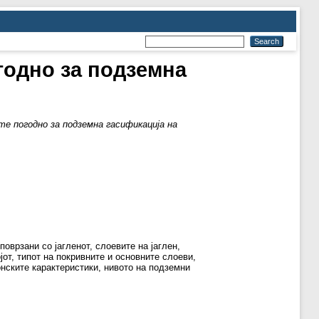
годно за подземна
те погодно за подземна гасификација на
оврзани со јагленот, слоевите на јаглен,
јот, типот на покривните и основните слоеви,
онските карактеристики, нивото на подземни