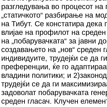
разгледувања во процесот на 
„статичкото“ разбирање на мод
на Тибут. Се констатира дека 
влијае на профилот на среден
на „побарувачката“ за јавни до
создавањето на „нов“ среден г
индивидуите, трудејќи се да 
преференции, ќе го адаптира
владини политики; и 2)законо
трудејќи се да ги максимизира
задоволат побарувачката гене
среден гласач. Клучен елемент