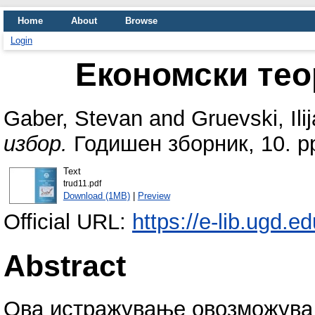
Home
About
Browse
Login
Економски тео
Gaber, Stevan
and
Gruevski, Ilij
избор.
Годишен зборник, 10. pp
Text
trud11.pdf
Download (1MB)
|
Preview
Official URL:
https://e-lib.ugd.e
Abstract
Ова истражување овозможува