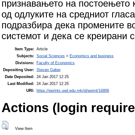
признавањето на постоењето 
од одлуките на средниот глас
подразбира дека промените во
системот и дека се креирани 
Item Type:
Article
Subjects:
Social Sciences
>
Economics and business
Divisions:
Faculty of Economics
Depositing User:
Stevan Gaber
Date Deposited:
24 Jan 2017 12:25
Last Modified:
24 Jan 2017 12:25
URI:
https://eprints.ugd.edu.mk/id/eprint/16806
Actions (login require
View Item