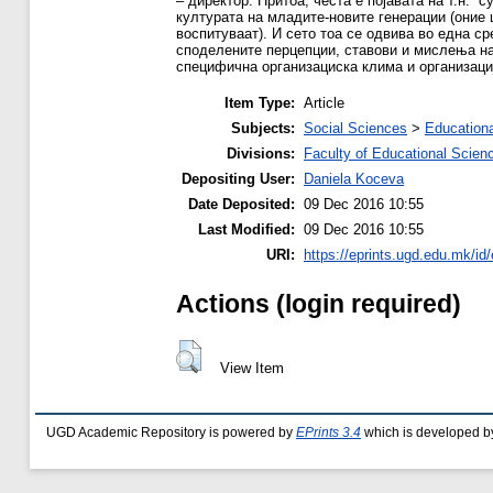
– директор. Притоа, честа е појавата на т.н. “
културата на младите-новите генерации (оние 
воспитуваат). И сето тоа се одвива во една с
споделените перцепции, ставови и мислења на
специфична организациска клима и организаци
Item Type:
Article
Subjects:
Social Sciences
>
Educationa
Divisions:
Faculty of Educational Scien
Depositing User:
Daniela Koceva
Date Deposited:
09 Dec 2016 10:55
Last Modified:
09 Dec 2016 10:55
URI:
https://eprints.ugd.edu.mk/id
Actions (login required)
View Item
UGD Academic Repository is powered by
EPrints 3.4
which is developed b