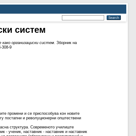
ски систем
како организациски систем.
Зборник на
-308-9
ните промени и се приспособува кон новите
огу постапни и револуционерни општествени
касна структура. Современото училиште
к - ученик, наставник - наставник и наставник