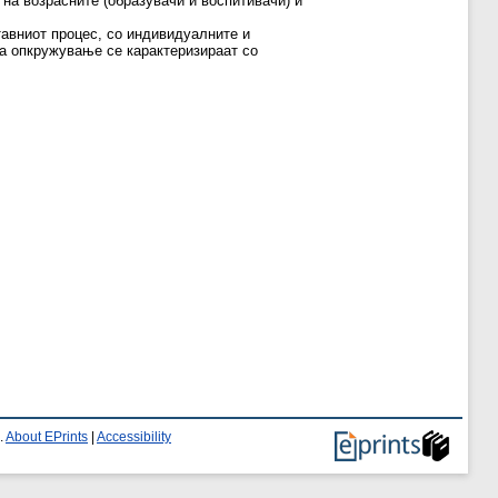
а на возрасните (образувачи и воспитивачи) и
тавниот процес, со индивидуалните и
оа опкружување се карактеризираат со
.
About EPrints
|
Accessibility