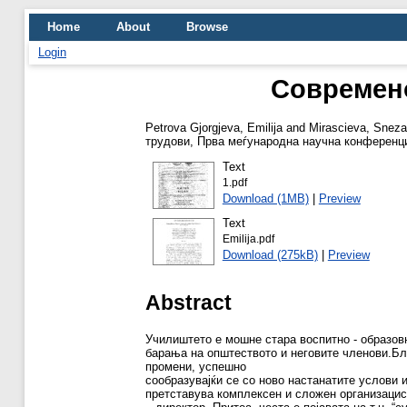
Home
About
Browse
Login
Современо
Petrova Gjorgjeva, Emilija
and
Mirascieva, Snez
трудови, Прва меѓународна научна конференци
Text
1.pdf
Download (1MB)
|
Preview
Text
Emilija.pdf
Download (275kB)
|
Preview
Abstract
Училиштето е мошне стара воспитно - образовн
барања на општеството и неговите членови.Бл
промени, успешно
сообразувајќи се со ново настанатите услови
претставува комплексен и сложен организациск