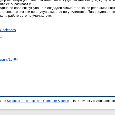
судир на генерации“. Тоа практично значи судир на две култури, културат
што се образуваат и
редина со свое опкружување и создаден амбиент во кој се реализира нас
 членовите низ кои се случува животот во училиштето. Таа средина и т
ја на работењето на училиштето.
l sciences
ce
/eprint/16794
y the
School of Electronics and Computer Science
at the University of Southampton