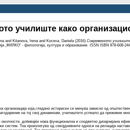
то училиште како организаци
ana
and
Kitanova, Irena
and
Koceva, Daniela
(2016)
Современото училиште 
ја „ФИЛКО“ - филологија, култура и образование. ISSN ISBN 978-608-244
а организација која,гледано историски се менува зависно од општестве
агодарение на тој свој динамизам, училиштето успеало да преживее мн
 и околности, добивајќи нова функционална и соодветно дизајнирана ефи
и систем. Тоа произлегува од секојдневните односи на релација наставни