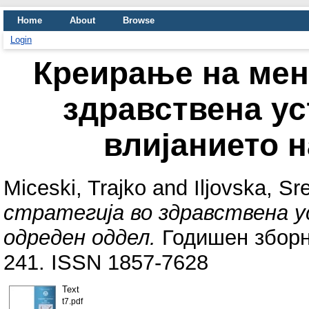
Home
About
Browse
Login
Креирање на мен
здравствена ус
влијанието 
Miceski, Trajko
and
Iljovska, Sr
стратегија во здравствена у
одреден оддел.
Годишен зборни
241. ISSN 1857-7628
Text
t7.pdf