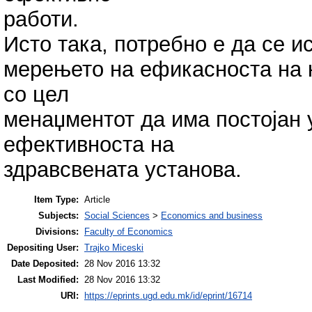
работи.
Исто така, потребно е да се и
мерењето на ефикасноста на 
со цел
менаџментот да има постојан 
ефективноста на
здравсвената установа.
Item Type:
Article
Subjects:
Social Sciences
>
Economics and business
Divisions:
Faculty of Economics
Depositing User:
Trajko Miceski
Date Deposited:
28 Nov 2016 13:32
Last Modified:
28 Nov 2016 13:32
URI:
https://eprints.ugd.edu.mk/id/eprint/16714