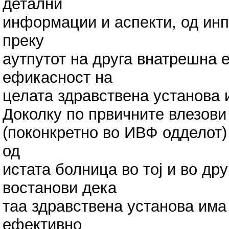
детални
информации и аспекти, од инп
преку
аутпутот на друга внатрешна 
ефикасност на
целата здравствена установа и
Доколку по првичните влезови
(поконкретно во ИВФ одделот) 
од
истата болница во тој и во др
востанови дека
таа здравствена установа има
ефективно