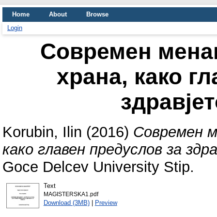
Home
About
Browse
Login
Современ менаџ
храна, како г
здравјет
Korubin, Ilin
(2016)
Современ м
како главен предуслов за здр
Goce Delcev University Stip.
Text
MAGISTERSKA1.pdf
Download (3MB)
|
Preview