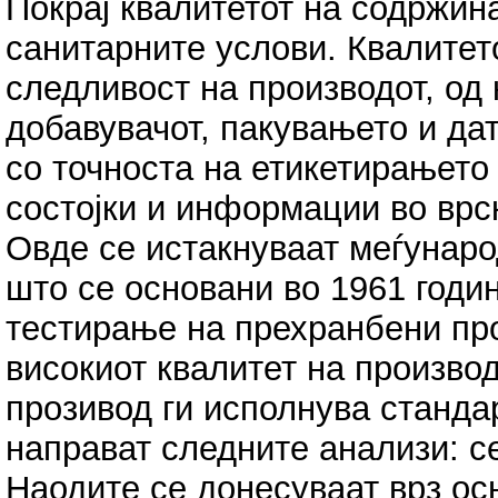
Покрај квалитетот на содржина
санитарните услови. Квалитет
следливост на производот, од
добавувачот, пакувањето и дат
со точноста на етикетирањето
состојки и информации во врс
Овде се истакнуваат меѓунаро
што се основани во 1961 годин
тестирање на прехранбени про
високиот квалитет на производ
прозивод ги исполнува стандар
направат следните анализи: с
Наодите се донесуваат врз ос